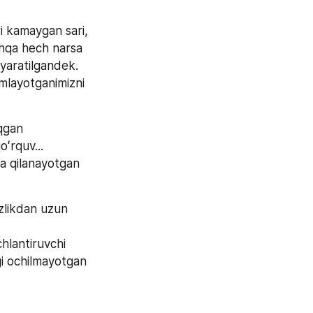
i kamaygan sari, 
shqa hech narsa 
 yaratilgandek. 
layotganimizni 
qgan 
ʻrquv... 
a qilanayotgan 
izlikdan uzun 
hlantiruvchi 
gi ochilmayotgan 