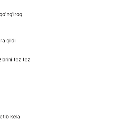
oʻngʻiroq 
ra qildi
arini tez tez 
tib kela 