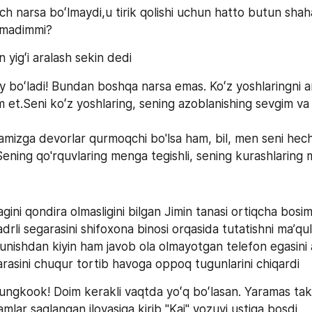
h narsa boʻlmaydi,u tirik qolishi uchun hatto butun shah
emadimmi?
n yigʻi aralash sekin dedi
boʻladi! Bundan boshqa narsa emas. Koʻz yoshlaringni a
m et.Seni koʻz yoshlaring, sening azoblanishing sevgim va
mizga devorlar qurmoqchi bo'lsa ham, bil, men seni hech 
ening qo'rquvlaring menga tegishli, sening kurashlaring 
gini qondira olmasligini bilgan Jimin tanasi ortiqcha bosim
li segarasini shifoxona binosi orqasida tutatishni maʼqul 
unishdan kiyin ham javob ola olmayotgan telefon egasini a
rasini chuqur tortib havoga oppoq tugunlarini chiqardi
Jungkook! Doim kerakli vaqtda yoʻq boʻlasan. Yaramas taka
mlar saqlangan ilovasiga kirib "Kai" yozuvi ustiga bosdi