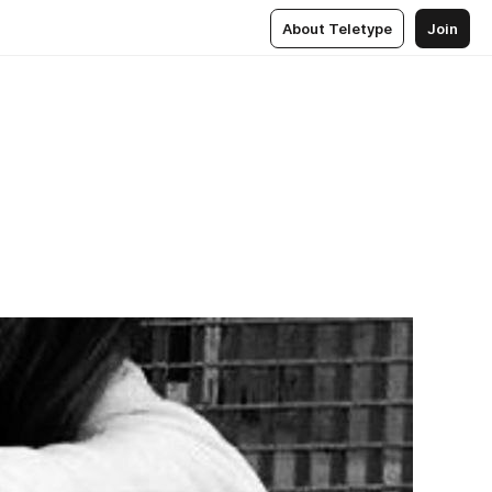
About Teletype
Join