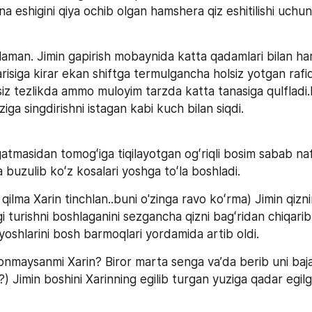
a eshigini qiya ochib olgan hamshera qiz eshitilishi uchun
ʻlaman. Jimin gapirish mobaynida katta qadamlari bilan h
risiga kirar ekan shiftga termulgancha holsiz yotgan rafiqa
siz tezlikda ammo muloyim tarzda katta tanasiga qulfladi.Ka
ziga singdirishni istagan kabi kuch bilan siqdi.
ugatmasidan tomogʻiga tiqilayotgan ogʻriqli bosim sabab naf
da buzulib koʻz kosalari yoshga toʻla boshladi.
qilma Xarin tinchlan..buni o'zinga ravo koʻrma) Jimin qizn
gi turishni boshlaganini sezgancha qizni bagʻridan chiqarib 
yoshlarini bosh barmoqlari yordamida artib oldi.
nmaysanmi Xarin? Biror marta senga vaʼda berib uni baj
 Jimin boshini Xarinning egilib turgan yuziga qadar egilg