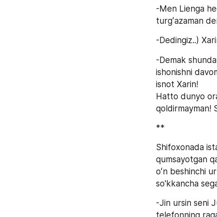
-Men Lienga hec
turgʻazaman d
-Dedingiz..) Xari
-Demak shunday 
ishonishni davo
isnot Xarin!
Hatto dunyo ora
qoldirmayman! S
**
Shifoxonada ista
qumsayotgan qadr
oʻn beshinchi ur
so'kkancha sega
-Jin ursin seni 
telefonning raqa