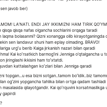
sen javob ber)
M! LAʼNATI. ENDI JAY IKKIMIZNI HAM TIRIK QOʻYM
 qisqa qisqa nafas olgancha sochlarini orqaga taradi
 laqma bolasanmi? Qizni xonangga olib kirayotganingda qoʻ
lekin sen landavur shuni ham eplay olmading. BRAVO!
lariga urgʻu berib Kaiga jirkanish nazari bilan qaradi
ma! Kai koʻrsatkich barmogʻini Jenniga o'qtalgancha u t
fon jiringlashi ikkisini ham toʻxtatdi.
rquvdan kattalashgan koʻzlari bilan Jenniga qaradi
ni topgan...u esa bizni sotgan..tamom boʻldik..biz tamomm
bilan ogʻzini yopgancha tahlika bilan ortga qadam tashladi
h masalasida qilayotgandir. Kai qoʻrquvini korsatmaslikga ur
 gapirdi
i?