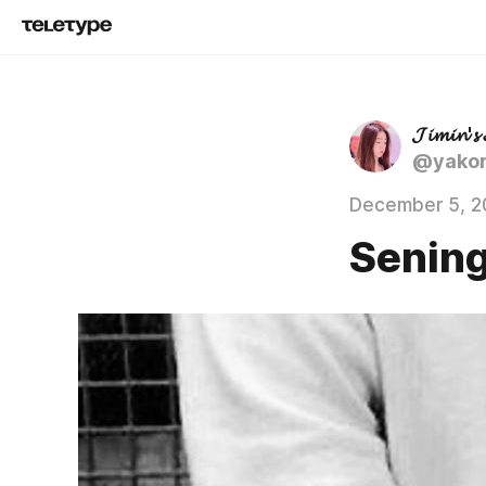
𝓙𝓲𝓶𝓲𝓷'𝓼 
@yakor
December 5, 2
Senin