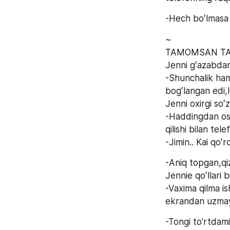
-Hech boʻlmasa 
~
TAMOMSAN TAMO
Jenni gʻazabdan
-Shunchalik ham
bogʻlangan edi,
Jenni oxirgi soʻz
-Haddingdan osh
qilishi bilan tele
-Jimin.. Kai qoʻ
-Aniq topgan,qiz
Jennie qoʻllari 
-Vaxima qilma is
ekrandan uzmay
-Tongi to'rtdam