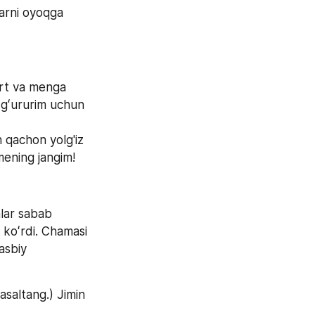
arni oyoqga 
rt va menga 
 gʻururim uchun 
qachon yolg'iz 
mening jangim!
lar sabab 
koʻrdi. Chamasi 
sbiy 
saltang.) Jimin 