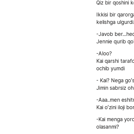
Qiz bir qoshini 
Ikkisi bir qaror
kelishga ulgurdi
-Javob ber...hec
Jennie qurib qol
-Aloo?
Kai qarshi taraf
ochib yumdi
- Kai? Nega goʻs
Jimin sabrsiz o
-Aaa..men eshit
Kai oʻzini iloji 
-Kai menga yord
olasanmi?