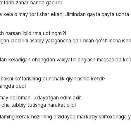
koʻtarib zahar handa gapirdi
ga kela olmay tortishar ekan, Jimindan qayta qayta uchta q
.
h narsani bildirma,uqtingmi?!
gan lablarini asabiy yalagancha qoʻli bilan qoʻshimcha isho
dan keladigan ohangdan vaxiyatni anglash maqsadida koʻzl
hakni koʻtarishing bunchalik qiyinlashib ketdi?
hangda dedi
may qolibman, uxlayotgan edim axir.
boricha tabbiy tutishga harakat qildi
aming kerak hozirning oʻzidayoq markaziy shifoxonaga ye