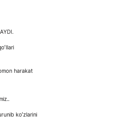
AYDI.
llari 
omon harakat 
iz..
unib koʻzlarini 