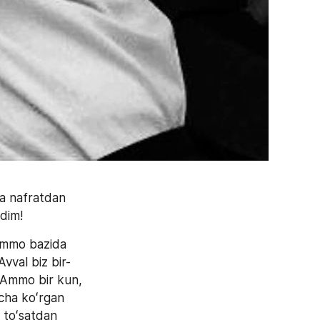
 nafratdan 
dim!
Ammo bazida 
Avval biz bir-
.Ammo bir kun, 
cha koʻrgan 
 toʻsatdan 