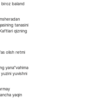
 biroz baland 
amsheradan 
sining tanasini 
ftlari qizning 
as olish retmi 
ing yana"vahima 
yuzini yuvishni 
armay 
ancha yaqin 