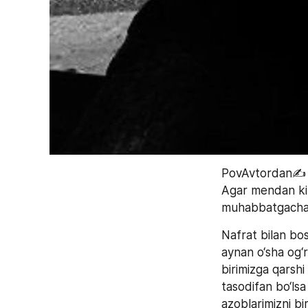
PovAvtordan✍
Agar mendan ki
muhabbatgacha b
Nafrat bilan bo
aynan o‘sha og‘r
birimizga qarshi
tasodifan bo‘ls
azoblarimizni bi