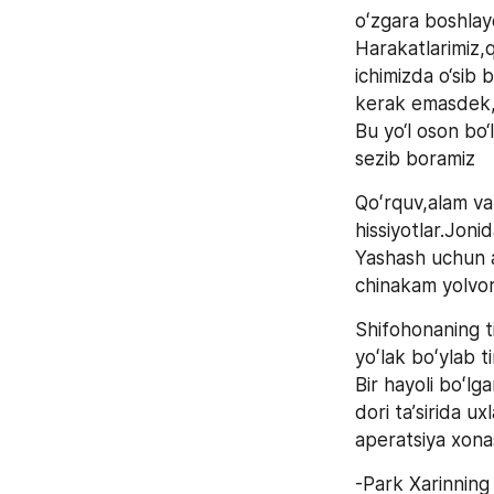
oʻzgara boshlay
Harakatlarimiz,q
ichimizda o‘sib 
kerak emasdek,bi
Bu yo‘l oson bo
sezib boramiz
Qoʻrquv,alam va
hissiyotlar.Jonid
Yashash uchun a
chinakam yolvori
Shifohonaning tib
yoʻlak boʻylab t
Bir hayoli boʻlg
dori taʼsirida u
aperatsiya xonas
-Park Xarinning 