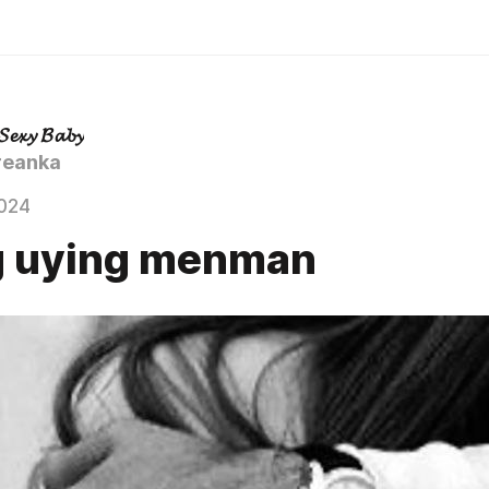
𝓢𝓮𝔁𝔂 𝓑𝓪𝓫𝔂
eanka
024
g uying menman