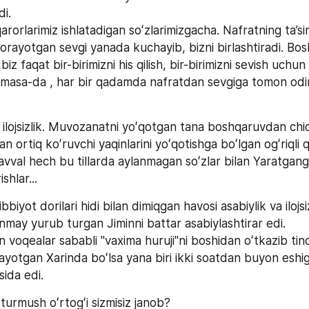
di.
arorlarimiz ishlatadigan soʻzlarimizgacha. Nafratning ta’sir
borayotgan sevgi yanada kuchayib, bizni birlashtiradi. Bo
z faqat bir-birimizni his qilish, bir-birimizni sevish uchun
‘lmasa-da , har bir qadamda nafratdan sevgiga tomon odim
 ilojsizlik. Muvozanatni yoʻqotgan tana boshqaruvdan chi
an ortiq koʻruvchi yaqinlarini yoʻqotishga boʻlgan ogʻriqli qo
vval hech bu tillarda aylanmagan soʻzlar bilan Yaratgang
shlar...
biyot dorilari hidi bilan dimiqgan havosi asabiylik va ilojs
inmay yurub turgan Jiminni battar asabiylashtirar edi.
an voqealar sababli "vaxima huruji"ni boshidan oʻtkazib tinc
xlayotgan Xarinda boʻlsa yana biri ikki soatdan buyon eshi
ida edi.
turmush oʻrtogʻi sizmisiz janob? 