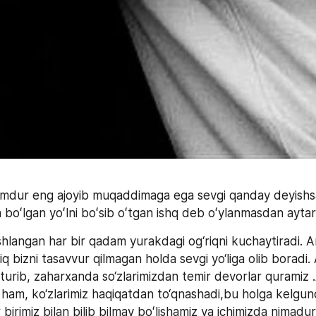
 
mdur eng ajoyib muqaddimaga ega sevgi qanday deyishsa
oʻlgan yoʻlni boʻsib oʻtgan ishq deb oʻylanmasdan aytar
shlangan har bir qadam yurakdagi og‘riqni kuchaytiradi. 
iq bizni tasavvur qilmagan holda sevgi yo‘liga olib boradi. 
 turib, zaharxanda so‘zlarimizdan temir devorlar quramiz 
a ham, ko‘zlarimiz haqiqatdan to‘qnashadi,bu holga kelgun
r birimiz bilan bilib bilmay boʻlishamiz va ichimizda nimadur