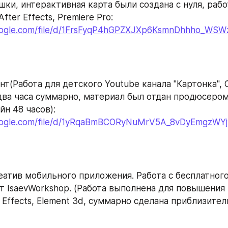
шки, интерактивная карта были создана с нуля, рабо
fter Effects, Premiere Pro: 
.google.com/file/d/1FrsFyqP4hGPZXJXp6KsmnDhhho_WSW
т(Работа для детского Youtube канала "Картонка", О
два часа суммарно, материал был отдан продюсером 
йн 48 часов):
.google.com/file/d/1yRqaBmBCORyNuMrV5A_8vDyEmgzWYj
атив мобильного приложения. Работа с бесплатного 
от IsaevWorkshop. (Работа выполнена для повышения 
 Effects, Element 3d, суммарно сделана приблизитель