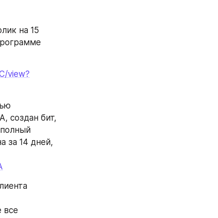
ик на 15 
программе 
C/view?
ью 
 создан бит, 
полный 
 за 14 дней, 
A
лиента 
 все 