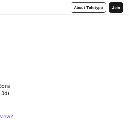
About Teletype
Join
ота 
 3d)
/view?