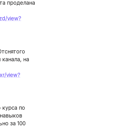
та проделана 
zd/view?
тснятого 
канала, на 
xr/view?
курса по 
навыков 
но за 100 