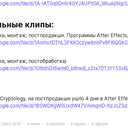
google.com/file/d/1A-IAT0q9DmV4GYJ4UPtOA_WsukjINgIS
ьные клипы:
ка, монтаж, постпродакшн. Программы After Effects,
google.com/file/d/1AmhofDThL3PXK5czyw6ntiPv8Fl6QQkC
ка, монтаж, постобработка)
google.com/file/d/1G8dhDt6wmj0_b8neB_sStx70T3fYSSvB
Cryptology, на постпродакшн ушло 4 дня в After Effe
.google.com/file/d/18SWDKgW0UxdW47VmmqmD-KzJcZSd
, 2022, 10:07
0
views
0
reactions
0
replies
0
reposts