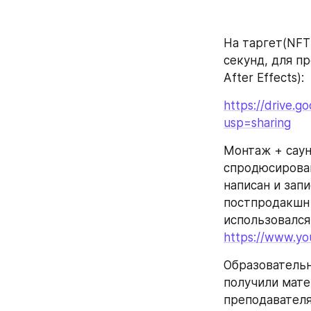
На таргет(NFT
секунд, для пр
After Effects):
https://drive.
usp=sharing
Монтаж + саун
спродюсирован
написан и зап
постпродакшн в
использовался
https://www.y
Образовательн
получили матер
преподавателя,