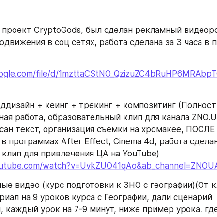
 проект CryptoGods, был сделан рекламный видеорол
одвижения в соц сетях, работа сделана за 3 часа в 
google.com/file/d/1mzttaCStNO_QzizuZC4bRuHP6MRAbpT
ддизайн + кеинг + трекинг + композитинг (Полност
ая работа, образовательный клип для канала ZNO.UA,
исан текст, организация съемки на хромакее, ПОСЛЕ 
 программах After Effect, Cinema 4d, работа сделана
 клип для привлечения ЦА на YouTube)
outube.com/watch?v=UvkZUO41qAo&ab_channel=ZNOU
ые видео (курс подготовки к ЗНО с географии)(От к
иал на 9 уроков курса с Географии, дали сценарий 
 каждый урок на 7-9 минут, ниже пример урока, где