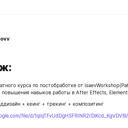
kovv
ж:
атного курса по постобработке от IsaevWorkshop(Раб
 повышения навыков работы в After Effects, Element
ддизайн + кеинг + трекинг + композитинг
google.com/file/d/1qIqTFvUdDgHSFRINR2rDiKcd_KgVDVl9