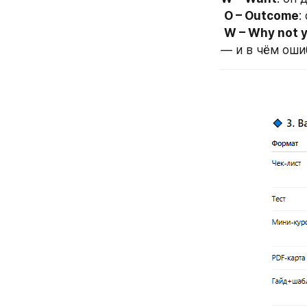
O – Outcome
:
W – Why not 
— и в чём оши