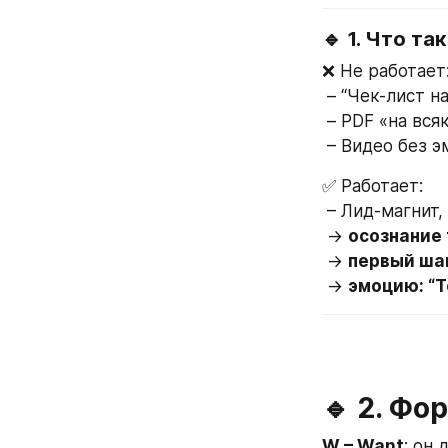
🔹 1. Что т
❌ Не работает
 – “Чек-лист н
 – PDF «на вся
 – Видео без 
✅ Работает:
 – Лид-магнит
 → 
осознание 
 → 
первый шаг
 → 
эмоцию: “Т
🔹 2. Ф
W – Want
: он