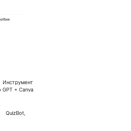
   Формат                  Пример                                                                     Инструмент   
» GPT + Canva 