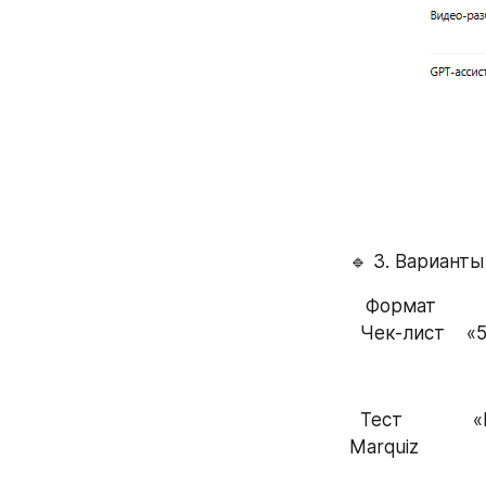
🔹 3. Вариант
  Чек-лист   
  Тест             «Где ты теряешь клиентов в воронке?»                            QuizBot, 
Marquiz   