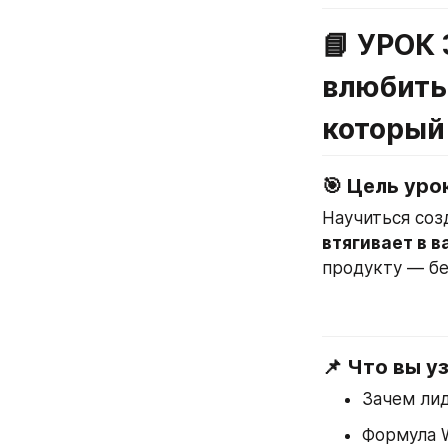
📘 
УРОК 3
влюбитьс
который
🎯 Цель уро
втягивает в в
продукту — без
📌 Что вы у
Зачем лид
Формула 