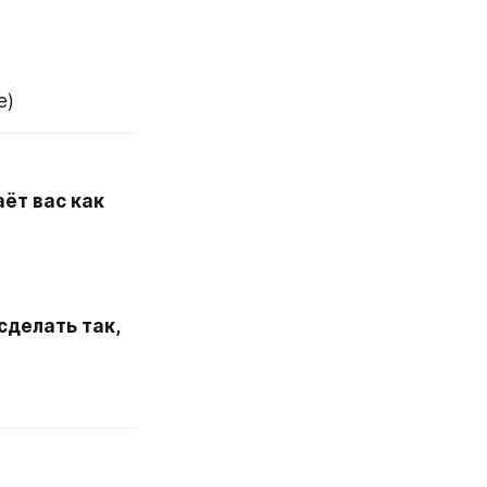
е)
ёт вас как 
делать так, 