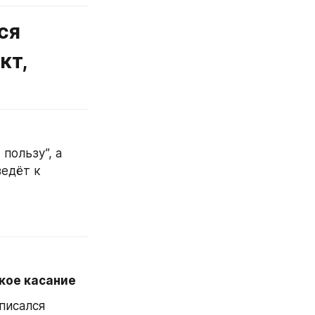
я 
т, 
Научиться создавать такой лид-магнит, который не просто “отдаёт пользу”, а 
едёт к 
кое касание
писался