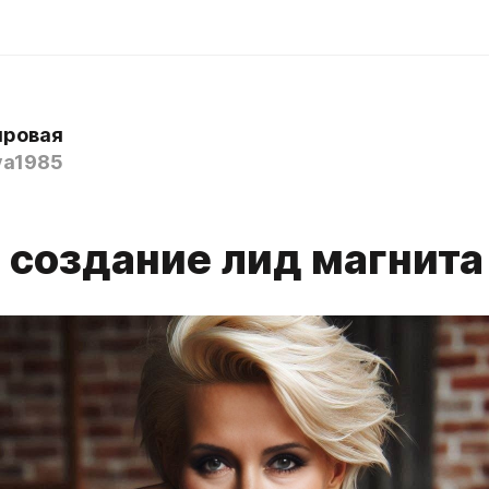
яровая
va1985
3 создание лид магнита