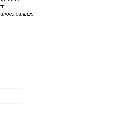
ат
чалось раньше