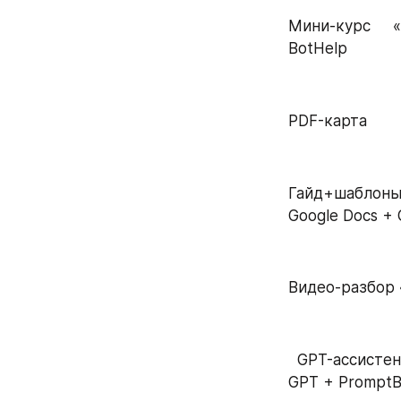
Мини-курс     
BotHelp   
PDF-карта        
Гайд+шаблоны 
Google Docs + 
Видео-разбор 
  GPT-ассистент «Бот, который отвечает на возражения клиентов» ChatPlace / 
GPT + PromptB