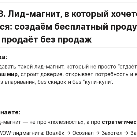
. Лид-магнит, в который хочетс
я: создаём бесплатный продук
 продаёт без продаж
ка:
аш мир
, строит доверие, открывает потребность и в
 впаривания, без скидок и без “купи-купи”.
знаете:
-магнит — не про «полезность», а про 
стратегичес
WOW-лидмагнита: Вовлёк → Осознал → Захотел → За