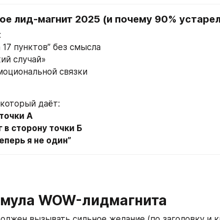
акое лид-магнит 2025 (и почему 90% устаре
:
а 17 пунктов” без смысла
кий случай»
эмоциональной связки
, который даёт:
точки А
 в сторону точки Б
еперь я не один”
ормула WOW-лидмагнита
 должен вызывать сильное желание (по заголовку и 