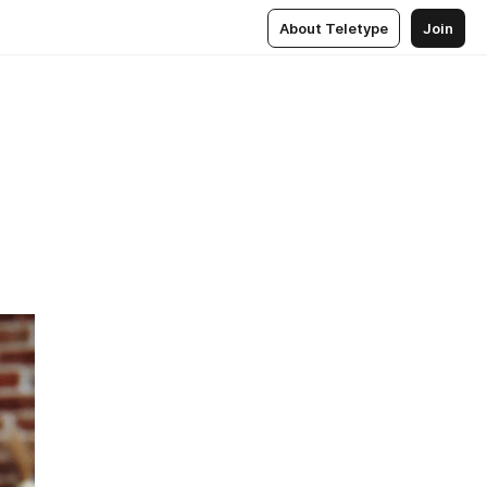
About Teletype
Join