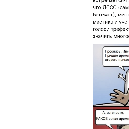
встречается-т
что ДССС (сам
Бегемот), мис
мистика и учен
голосу префект
значить многое