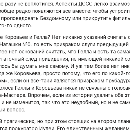
е разу не воплотился. Аспекты ДССС легко взаимоз
ообще редко появляются все вместе: чтобы устроить
 проповедовать Бездомному или прикрутить фитиль
го-то одного.
е Коровьев и Гелла? Нет никаких указаний считать 
Наташки №0, то есть призраком слуги предыдущей 
ее нет оснований считать, что Гелла и есть та сам
статочный след привидения, не имеющей никакой со
елось бы думать мне самому. И уж тем более нет ник
а же Коровьева, просто потому, что его по какой-то
ом», если он всё-таки является призраком трубадура
олоса Геллы и Коровьева никак не связаны с голоса
-Мастера. Впрочем, если из истории удалить оба эт
и не изменится, так что это неудобный, но и не сам
й вопрос.
й трагических, но при этом стоящих на втором плане
тся прокуратор Иудеи. Его единственным желанием 