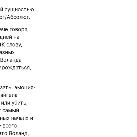
й сущностью 
рг/Абсолют. 
че говоря, 
ней на 
некоторое время становится для неё снова тем самым Мастером. (К слову, 
азных 
Воланда 
ерождаться, 
зать, эмоция-
ангела 
или убить; 
 самый 
ных начал» и 
 всего 
то Воланд, 