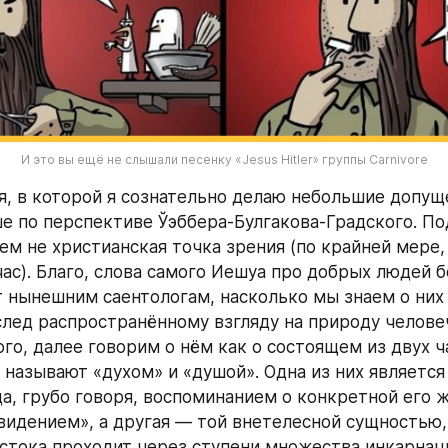
И это вы ещё не слышали песенку «Jesus Hitler» группы Carnivore
, в которой я сознательно делаю небольшие допущен
е по перспективе Ўэббера-Булгакова-Градского. Под
ем не христианская точка зрения (по крайней мере, 
ас). Благо, слова самого Иешуа про добрых людей б
 нынешним саентологам, насколько мы знаем о них 
след распространённому взгляду на природу человеч
го, далее говорим о нём как о состоящем из двух ча
 называют «духом» и «душой». Одна из них является
а, грубо говоря, воспоминанием о конкретной его ж
идением», а другая — той внетелесной сущностью, 
стока проходит через ступени множества инкарнаци