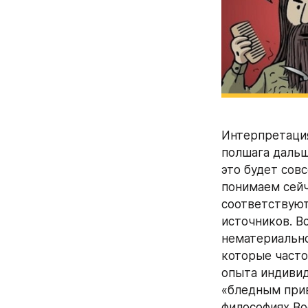
Интерпретация
полшага дальш
это будет совс
понимаем сейч
соответствуют
источников. В
нематериально
которые часто
опыта индивид
«бледным прив
философиях Во