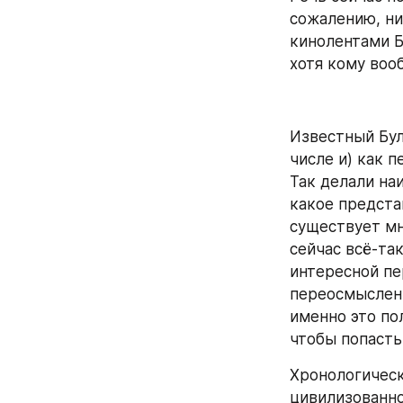
сожалению, ни
кинолентами Б
хотя кому воо
Известный Бул
числе и) как 
Так делали на
какое представ
существует мн
сейчас всё-та
интересной пе
переосмыслени
именно это пол
чтобы попасть
Хронологическ
цивилизованно