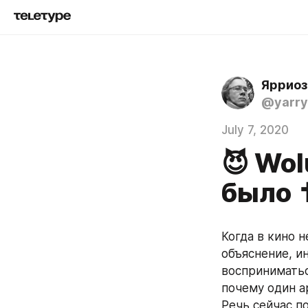
Ярриоз
@yarry
July 7, 2020
😈 Wol
было 
Когда в кино н
объяснение, ин
восприниматься
почему один а
Речь сейчас п