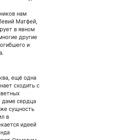
ников нам 
евий Матфей, 
рует в явном 
многие другие 
огибшего и 
а.
ва, ещё одна 
ает сходить с 
ветных 
 даме сердца 
же сущность 
л в 
кается идеей 
нда 