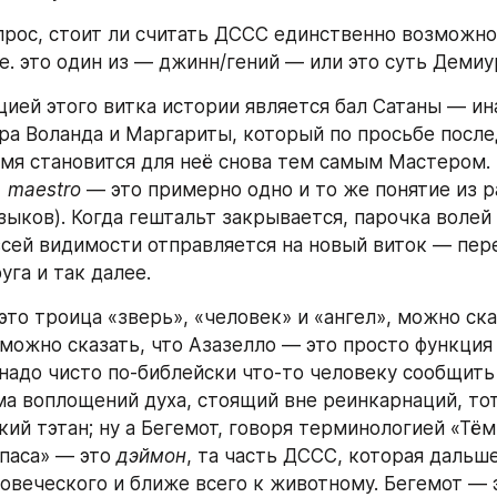
рос, стоит ли считать ДССС единственно возможно
.е. это один из — джинн/гений — или это суть Демиу
цией этого витка истории является бал Сатаны — ина
ра Воланда и Маргариты, который по просьбе послед
, maestro
 — это примерно одно и то же понятие из р
зыков). Когда гештальт закрывается, парочка волей 
всей видимости отправляется на новый виток — пер
уга и так далее.
то троица «зверь», «человек» и «ангел», можно ска
 можно сказать, что Азазелло — это просто функция 
надо чисто по-библейски что-то человеку сообщить 
а воплощений духа, стоящий вне реинкарнаций, тот
ий тэтан; ну а Бегемот, говоря терминологией «Тём
паса» — это 
дэймон
, та часть ДССС, которая дальше
ловеческого и ближе всего к животному. Бегемот — э