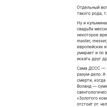
Отдельный воп
такого рода, т
Ну и кульмина
свадьба месси
master, messer
европейских я
умирает и по 
искать друг др
Сама ДССС — э
разум-дело. А
смерти, когда 
Воланд — сумм
саентологическ
«Золотого ком
отстоит от че