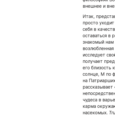
внешнее и вне
Итак, предста
просто уходит
себя в качест
оставаться в 
знакомый нам 
возлюбленная 
исследует своё
получает пред
его близость 
солнце, М по 
на Патриарших;
рассказывает 
непосредствен
чудеса в варье
карма окружаю
насекомых. 
Tru