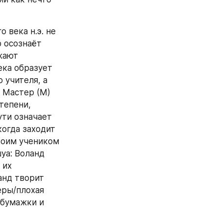
века н.э. не 
 осознаёт 
ают 
ка образует 
учителя, а 
 Мастер (М) 
тепени, 
ти означает 
огда заходит 
воим учеником 
уа: Воланд 
их 
нд творит 
еры/плохая 
бумажки и 