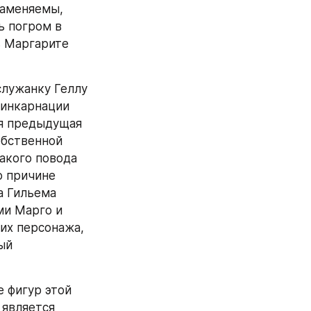
аменяемы, 
 погром в 
 Маргарите 
служанку Геллу 
инкарнации 
ая предыдущая 
бственной 
акого повода 
 причине 
 Гильема 
ми Марго и 
их персонажа, 
ый 
 фигур этой 
является 