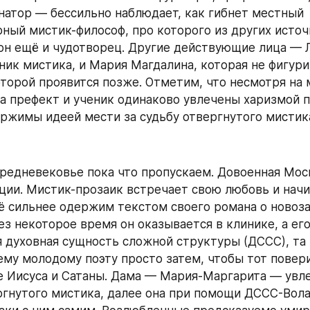
натор — бессильно наблюдает, как гибнет местный 
ный мистик-философ, про которого из других источ
 он ещё и чудотворец. Другие действующие лица — Л
ник мистика, и Мария Магдалина, которая не фигури
оторой проявится позже. Отметим, что несмотря на 
а префект и ученик одинаково увлечены харизмой п
ржимы идеей мести за судьбу отвергнутого мистик
редневековье пока что пропускаем. Довоенная Моск
ции. Мистик-прозаик встречает свою любовь и начин
сё сильнее одержим текстом своего романа о новоза
ез некоторое время он оказывается в клинике, а его
я духовная сущность сложной структуры (ДССС), та 
ему молодому поэту просто затем, чтобы тот повери
 Иисуса и Сатаны. Дама — Мария-Маргарита — увле
ргнутого мистика, далее она при помощи ДССС-Вола