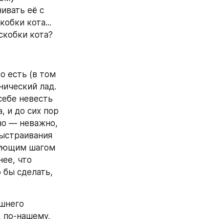
вать её с 
бки кота... 
скобки кота?
 есть (в том 
ический лад. 
ебе невесть 
 и до сих пор 
о — неважно, 
ыстраивания 
дующим шагом 
ее, что 
 бы сделать, 
шнего 
 по-нашему, 