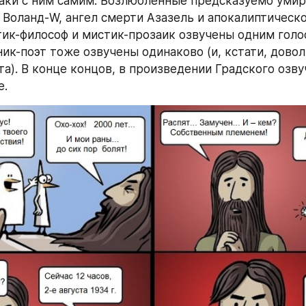
аки с ним самим. Возлюбленные предсказуемо умира
 Воланд-W, ангел смерти Азазель и апокалиптическо
тик-философ и мистик-прозаик озвучены одним голос
ик-поэт тоже озвучены одинаково (и, кстати, довол
а). В конце концов, в произведении Градского озвуч
. 