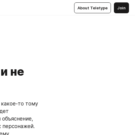
About Teletype
Join
ли не
 какое-то тому 
дет 
 объяснение, 
 персонажей. 
ему 