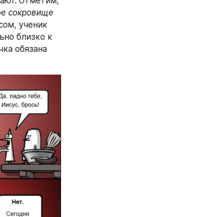
ют. Отметим, 
е 
сокровище
ом, ученик 
ьно близко к 
ка обязана 