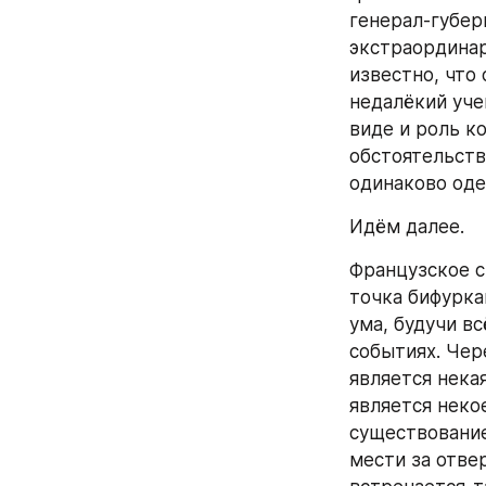
генерал-губер
экстраординар
известно, что
недалёкий уче
виде и роль к
обстоятельств
одинаково оде
Идём далее.
Французское с
точка бифурка
ума, будучи в
событиях. Чер
является нека
является неко
существование
мести за отве