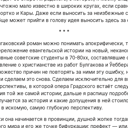
чтожно мало известно в широких кругах, если сравни
ортко и Кары. Даже если выносить за неизбежные ско
бще может прийти в голову идея выносить здесь за 
* * *
гаковский роман можно понимать апокрифически, то
переложение евангельской истории на новый, неканон
ивные советские студенты в 70-80хх, составлявшие с
ление о христианстве из работ Булгакова и Ўеббера,
ожество причин не повторять за ними эту ошибку, н
ки сделаем это снова. Сделаем исключительно для в
рспективы, в которой опера Градского встаёт сле
я той же самой истории; дальше я распишу подробн
учается за история и какие допущения в ней стоило
 в искомую, самую глубокую перспективу.
и она начинается в провинции, душной жопке тогда
го мира и его же точке бифуркации; префект — или,