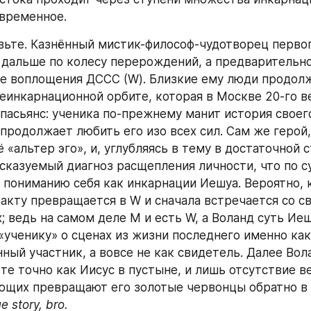
временное. 
вьте. Казнённый мистик-философ-чудотворец первого 
 дальше по колесу перерождений, а предварительно
ве воплощения ДССС (W). Близкие ему люди продолж
реинкарнационной орбите, которая в Москве 20-го ве
пасьянс: ученика по-прежнему манит история своего 
продолжает любить его изо всех сил. Сам же герой,
 «альтер эго», и, углубляясь в тему в достаточной с
сказуемый диагноз расщепления личности, что по су
к пониманию себя как инкарнации Иешуа. Вероятно, к
факту превращается в W и сначала встречается со с
 ведь на самом деле М и есть W, а Воланд суть Иеш
«ученику» о сценах из жизни последнего именно как 
ный участник, а вовсе не как свидетель. Далее Вола
те точно как Иисус в пустыне, и лишь отсутствие в
щих превращают его золотые червонцы обратно в 
e story, bro.