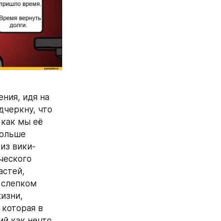
ия, идя на 
черкну, что 
как мы её 
ольше 
из вики-
еского 
стей, 
 слепком 
изни, 
которая в 
й как нечто 