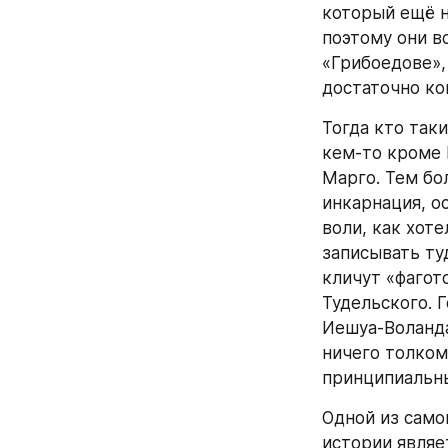
который ещё н
поэтому они в
«Грибоедове»,
достаточно ко
Тогда кто таки
кем-то кроме 
Марго. Тем бол
инкарнация, о
воли, как хот
записывать туд
кличут «фагот
Тудельского. Г
Иешуа-Воланда
ничего толком 
принципиальны
Одной из само
истории являе