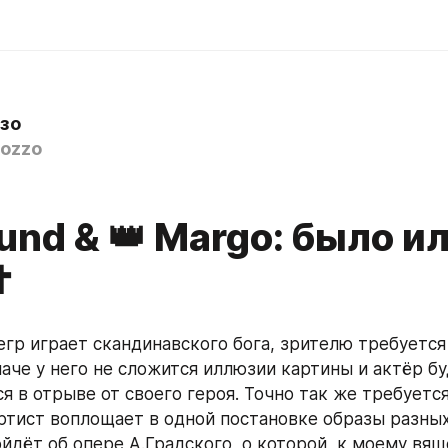
зо
ozzo
und & 👑 Margo: было и
✝
егр играет скандинавского бога, зрителю требуется
аче у него не сложится иллюзии картины и актёр бу
 в отрыве от своего героя. Точно так же требуется
ртист воплощает в одной постановке образы разных
ойдёт об опере А.Градского, о которой, к моему вящ