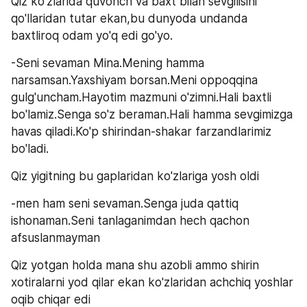
Qiz ko'zlarida quvonch va baxt bilan sevgilisini 
qo'llaridan tutar ekan,bu dunyoda undanda 
baxtliroq odam yo'q edi go'yo.
-Seni sevaman Mina.Mening hamma 
narsamsan.Yaxshiyam borsan.Meni oppoqqina 
gulg'uncham.Hayotim mazmuni o'zimni.Hali baxtli 
bo'lamiz.Senga so'z beraman.Hali hamma sevgimizga 
havas qiladi.Ko'p shirindan-shakar farzandlarimiz 
bo'ladi.
Qiz yigitning bu gaplaridan ko'zlariga yosh oldi
-men ham seni sevaman.Senga juda qattiq 
ishonaman.Seni tanlaganimdan hech qachon 
afsuslanmayman
Qiz yotgan holda mana shu azobli ammo shirin 
xotiralarni yod qilar ekan ko'zlaridan achchiq yoshlar 
oqib chiqar edi