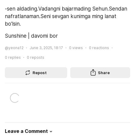
-sen aldading.Vadangni bajarmading Sehun.Sendan 
nafratlanaman.Seni sevgan kunimga ming lanat 
bo'lsin.
Sunshine | davomi bor
@yeona12
June 3, 2025, 18:17
0
views
0
reactions
0
replies
0
reposts
Repost
Share
Leave a Comment