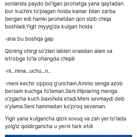
sonlarida paydo bo'lgan jarohatga yana qaytadan 
bor kuchini to'plagan holda kamar bilan zarba 
bergan edi hamki jarohatdan qon sizib chiqa 
boshladi.Yigit miyyig'da kulgan holda
-ana bu boshqa gap
Qizning ohirgi so'zlari lablari orasidan alam va 
istrobga to'la ohangda chiqdi
-ni...nima...uchu...n..
-meni kechir oppoq g'uncham.Ammo senga azob 
bersam kuchga to'laman.Seni iltijolaring menga 
o'zgacha kuch baxshida etadi.Meni sevmaydi deb 
o'ylama.Seni hammadan ko'proq sevaman.
Yigit yana kulgancha qizni sovuq va zah yertoʻlada 
yolg'iz qoldirgancha u yerni tark etdi