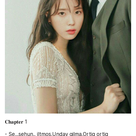
𝐂𝐡𝐚𝐩𝐭𝐞𝐫 1
- Se...sehun.. iltmos.Unday qilma.Ortiq ortiq 