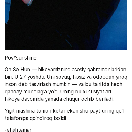
Pov*sunshine
Oh Se Hun — hikoyamizning asosiy qahramonlaridan 
biri. U 27 yoshda. Uni sovuq, hissiz va odobdan yiroq 
inson deb tasvirlash mumkin — va bu ta’rifda hech 
qanday mubolag‘a yo‘q. Uning bu xususiyatlari 
hikoya davomida yanada chuqur ochib beriladi.
Yigit mashina tomon ketar ekan shu payt uning qo'l 
telefoniga qo'ng'iroq bo'ldi
-ehshtaman