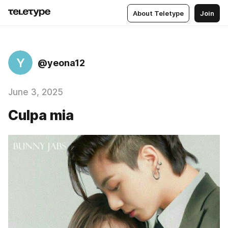
About Teletype
Join
Y
@yeona12
June 3, 2025
Culpa mia