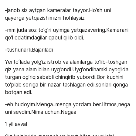
-janob siz aytgan kameralar tayyor.Ho'sh uni 
qayerga yetqazishimizni hohlaysiz
-mm juda soz to'g'ri uyimga yetqazavering.Kamerani 
qo'l odatimdagilar qabul qilib oldi.
-tushunarli.Bajariladi
Yertoʻlada yolg'iz istrob va alamlarga to'lib-toshgan 
qiz yana alam bilan uyg'ondi.Uyg'ondihamki oyog'ida 
turgan og'riq sababli chinqirib yubordi.Bor kuchini 
to'plab soniga bir nazar tashlagan edi,sonlari qonga 
botgan edi.
-eh hudoyim.Menga..menga yordam ber.Iltmos,nega 
uni sevdim.Nima uchun.Negaa
1 yil avval