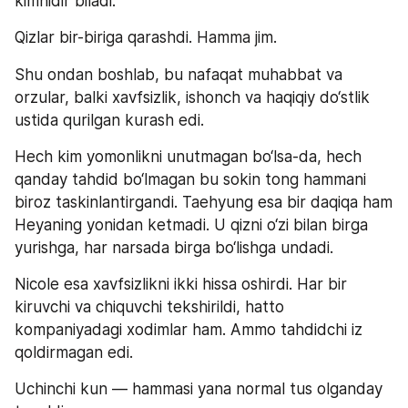
kimnidir biladi.
Qizlar bir-biriga qarashdi. Hamma jim.
Shu ondan boshlab, bu nafaqat muhabbat va 
orzular, balki xavfsizlik, ishonch va haqiqiy do‘stlik 
ustida qurilgan kurash edi.
Hech kim yomonlikni unutmagan bo‘lsa-da, hech 
qanday tahdid bo‘lmagan bu sokin tong hammani 
biroz taskinlantirgandi. Taehyung esa bir daqiqa ham 
Heyaning yonidan ketmadi. U qizni o‘zi bilan birga 
yurishga, har narsada birga bo‘lishga undadi.
Nicole esa xavfsizlikni ikki hissa oshirdi. Har bir 
kiruvchi va chiquvchi tekshirildi, hatto 
kompaniyadagi xodimlar ham. Ammo tahdidchi iz 
qoldirmagan edi.
Uchinchi kun — hammasi yana normal tus olganday 