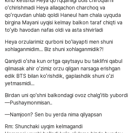
kirib ketishdi Heya qoʻrqqanligi bois chiroqlarni 
oʻchirishmadi Heya allaqachon charchoq va 
qoʻrquvdan uhlab qoldi Haneul ham chala uyquda 
birgina Mayani uyqisi kelmay balkon taraf chiqti va 
toʻyib havodan nafas oldi va asta shivirladi
Heya orzularimiz qurboni boʻlayapti men shuni 
xohlaganmidim... Biz shuni xohlaganmidik?!
Qaniydi oʻsha kun ortga qaytsayu bu taklifni qabul 
qilmasak ahir oʻzimiz orzu qilgan narsaga erishgan 
edik BTS bilan koʻrishdik, gaplashdik shuni oʻzi 
yetmasmidi...
Birdan uni qoʻshni balkondagi ovoz chalgʻitib yubordi 
—Pushaymonmisan..
—Namjoon? Sen bu yerda nima qilyapsan
Rm: Shunchaki uyqim kelmagandi 