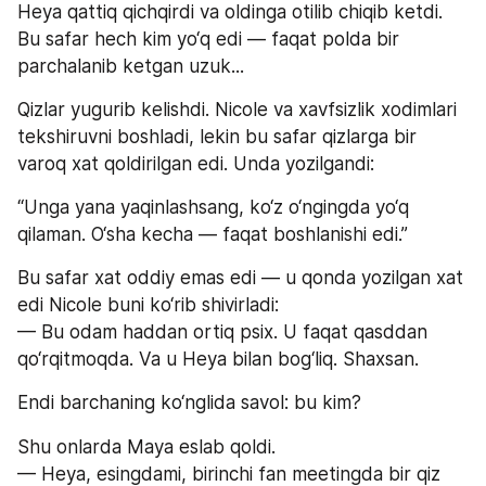
Heya qattiq qichqirdi va oldinga otilib chiqib ketdi. 
Bu safar hech kim yo‘q edi — faqat polda bir 
parchalanib ketgan uzuk...
Qizlar yugurib kelishdi. Nicole va xavfsizlik xodimlari 
tekshiruvni boshladi, lekin bu safar qizlarga bir 
varoq xat qoldirilgan edi. Unda yozilgandi:
“Unga yana yaqinlashsang, ko‘z o‘ngingda yo‘q 
qilaman. O‘sha kecha — faqat boshlanishi edi.”
Bu safar xat oddiy emas edi — u qonda yozilgan xat 
edi Nicole buni ko‘rib shivirladi:
— Bu odam haddan ortiq psix. U faqat qasddan 
qo‘rqitmoqda. Va u Heya bilan bog‘liq. Shaxsan.
Endi barchaning ko‘nglida savol: bu kim?
Shu onlarda Maya eslab qoldi.
— Heya, esingdami, birinchi fan meetingda bir qiz 