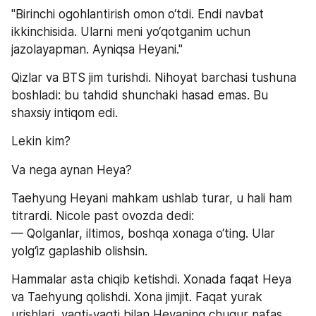
"Birinchi ogohlantirish omon o‘tdi. Endi navbat 
ikkinchisida. Ularni meni yo‘qotganim uchun 
jazolayapman. Ayniqsa Heyani."
Qizlar va BTS jim turishdi. Nihoyat barchasi tushuna 
boshladi: bu tahdid shunchaki hasad emas. Bu 
shaxsiy intiqom edi.
Lekin kim?
Va nega aynan Heya?
Taehyung Heyani mahkam ushlab turar, u hali ham 
titrardi. Nicole past ovozda dedi:
— Qolganlar, iltimos, boshqa xonaga o‘ting. Ular 
yolg‘iz gaplashib olishsin.
Hammalar asta chiqib ketishdi. Xonada faqat Heya 
va Taehyung qolishdi. Xona jimjit. Faqat yurak 
urishlari, vaqti-vaqti bilan Heyaning chuqur nafas 