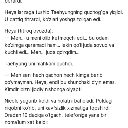
berardi.
Heya larzaga tushib Taehyungning quchog‘iga yiqildi. 
U qattiq titrardi, ko‘zlari yoshga to‘lgan edi.
Heya (titroq ovozda):
— Men... u meni olib ketmoqchi edi... bu odam 
ko‘zimga qaramadi ham... lekin qo‘li juda sovuq va 
kuchli edi... Men... juda qo‘rqdim....
Taehyung uni mahkam quchdi.
— Men seni hech qachon hech kimga berib 
qo‘ymayman. Heya, endi bu shunchaki o‘yin emas. 
Kimdir bizni jiddiy nishonga olyapti.
Nicole yugurib keldi va holatni baholadi. Poldagi 
niqobni ko‘rib, uni xavfsizlik xizmatiga topshirdi. 
Oradan 10 daqiqa o‘tgach, telefoniga yana bir 
noma’lum xat keldi: