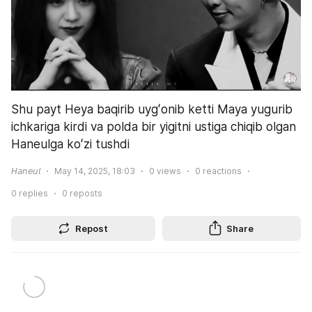
Shu payt Heya baqirib uygʻonib ketti Maya yugurib 
ichkariga kirdi va polda bir yigitni ustiga chiqib olgan 
Haneulga koʻzi tushdi
𝘏𝘢𝘯𝘦𝘶𝘭
May 14, 2025, 18:03
0
views
0
reactions
0
replies
0
reposts
Repost
Share