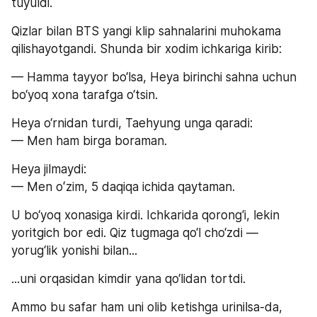
tuyuldi.
Qizlar bilan BTS yangi klip sahnalarini muhokama 
qilishayotgandi. Shunda bir xodim ichkariga kirib:
— Hamma tayyor bo‘lsa, Heya birinchi sahna uchun 
bo‘yoq xona tarafga o‘tsin.
Heya o‘rnidan turdi, Taehyung unga qaradi:
— Men ham birga boraman.
Heya jilmaydi:
— Men oʻzim, 5 daqiqa ichida qaytaman.
U bo‘yoq xonasiga kirdi. Ichkarida qorong‘i, lekin 
yoritgich bor edi. Qiz tugmaga qo‘l cho‘zdi — 
yorug‘lik yonishi bilan...
...uni orqasidan kimdir yana qo‘lidan tortdi.
Ammo bu safar ham uni olib ketishga urinilsa-da, 