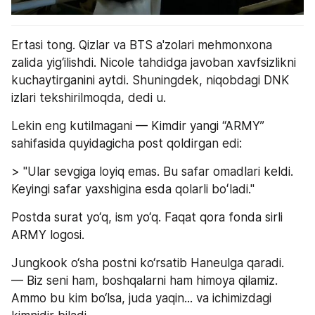
Ertasi tong. Qizlar va BTS a'zolari mehmonxona 
zalida yig‘ilishdi. Nicole tahdidga javoban xavfsizlikni 
kuchaytirganini aytdi. Shuningdek, niqobdagi DNK 
izlari tekshirilmoqda, dedi u.
Lekin eng kutilmagani — Kimdir yangi “ARMY” 
sahifasida quyidagicha post qoldirgan edi:
> "Ular sevgiga loyiq emas. Bu safar omadlari keldi. 
Keyingi safar yaxshigina esda qolarli boʻladi."
Postda surat yo‘q, ism yo‘q. Faqat qora fonda sirli 
ARMY logosi.
Jungkook o‘sha postni ko‘rsatib Haneulga qaradi.
— Biz seni ham, boshqalarni ham himoya qilamiz. 
Ammo bu kim bo‘lsa, juda yaqin... va ichimizdagi 