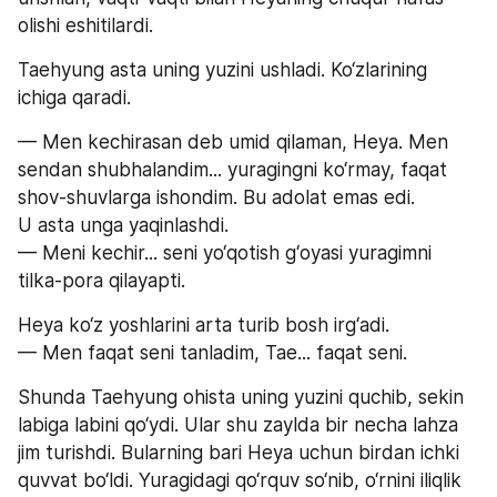
olishi eshitilardi.
Taehyung asta uning yuzini ushladi. Ko‘zlarining 
ichiga qaradi.
— Men kechirasan deb umid qilaman, Heya. Men 
sendan shubhalandim... yuragingni ko‘rmay, faqat 
shov-shuvlarga ishondim. Bu adolat emas edi.
U asta unga yaqinlashdi.
— Meni kechir... seni yo‘qotish g‘oyasi yuragimni 
tilka-pora qilayapti.
Heya ko‘z yoshlarini arta turib bosh irg‘adi.
— Men faqat seni tanladim, Tae... faqat seni.
Shunda Taehyung ohista uning yuzini quchib, sekin 
labiga labini qo‘ydi. Ular shu zaylda bir necha lahza 
jim turishdi. Bularning bari Heya uchun birdan ichki 
quvvat bo‘ldi. Yuragidagi qo‘rquv so‘nib, o‘rnini iliqlik 