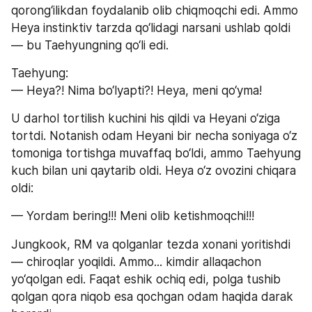
qorong‘ilikdan foydalanib olib chiqmoqchi edi. Ammo 
Heya instinktiv tarzda qo‘lidagi narsani ushlab qoldi 
— bu Taehyungning qo‘li edi.
Taehyung:
— Heya?! Nima bo‘lyapti?! Heya, meni qo‘yma!
U darhol tortilish kuchini his qildi va Heyani o‘ziga 
tortdi. Notanish odam Heyani bir necha soniyaga o‘z 
tomoniga tortishga muvaffaq bo‘ldi, ammo Taehyung 
kuch bilan uni qaytarib oldi. Heya o‘z ovozini chiqara 
oldi:
— Yordam bering!!! Meni olib ketishmoqchi!!!
Jungkook, RM va qolganlar tezda xonani yoritishdi 
— chiroqlar yoqildi. Ammo... kimdir allaqachon 
yo‘qolgan edi. Faqat eshik ochiq edi, polga tushib 
qolgan qora niqob esa qochgan odam haqida darak 