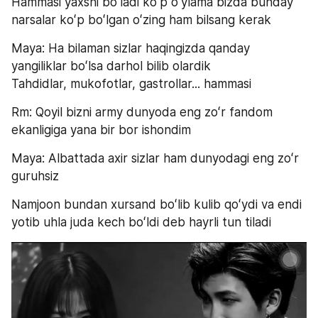
Hammasi yaxshi boʻladi koʻp oʻylama bizda bunday 
narsalar koʻp boʻlgan oʻzing ham bilsang kerak
Maya: Ha bilaman sizlar haqingizda qanday 
yangiliklar boʻlsa darhol bilib olardik 
Tahdidlar, mukofotlar, gastrollar... hammasi
Rm: Qoyil bizni army dunyoda eng zoʻr fandom 
ekanligiga yana bir bor ishondim
Maya: Albattada axir sizlar ham dunyodagi eng zoʻr 
guruhsiz
Namjoon bundan xursand boʻlib kulib qoʻydi va endi 
yotib uhla juda kech boʻldi deb hayrli tun tiladi