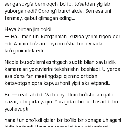
senga sovg‘a bermoqchi bo‘lib, to‘satdan yig‘lab 
yuborgan edi? Qorong‘i burchakda. Sen esa uni 
tanimay, qabul qilmagan eding...
Heya birdan jim qoldi.
— Ha... men uni ko‘rganman. Yuzida yarim niqob bor 
edi. Ammo ko‘zlari... aynan o‘sha tun oynada 
ko‘rganimdek edi.
Nicole bu so‘zlarni eshitgach zudlik bilan xavfsizlik 
kameralari yozuvlarini tekshirishni boshladi. U yerda 
esa o‘sha fan meetingdagi qizning ortidan 
ketayotgan qora kapyushonli yigit aks etgandi...
Bu — real tahdid. Va bu ayol kim bo‘lishidan qat’i 
nazar, ular juda yaqin. Yuragida chuqur hasad bilan 
yashayapti.
Yana tun choʻkdi qizlar bir boʻlib bir xonaga uhlagani 