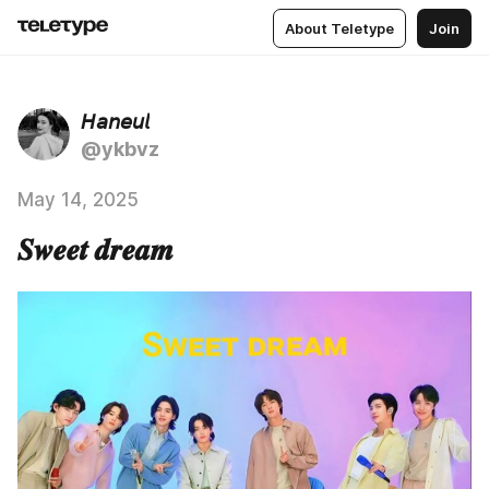
About Teletype
Join
𝘏𝘢𝘯𝘦𝘶𝘭
@ykbvz
May 14, 2025
𝑺𝒘𝒆𝒆𝒕 𝒅𝒓𝒆𝒂𝒎