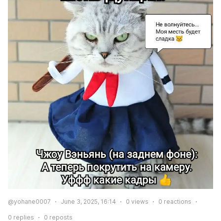
@yohane0007
June 3, 2025, 16:14
0
views
0
reactions
0
replies
0
reposts