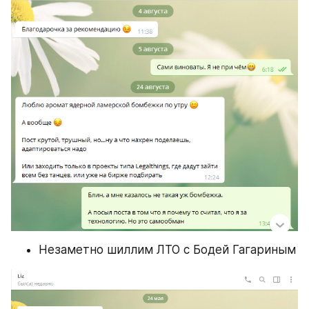
Незаметно шиллим ЛТО с Бодей Гагариным