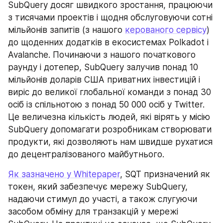
SubQuery досяг швидкого зростання, працюючи 
з тисячами проектів і щодня обслуговуючи сотні 
мільйонів запитів (з нашого 
керованого сервісу
) 
до щоденних додатків в екосистемах Polkadot і 
Avalanche. Починаючи з нашого початкового 
раунду і дотепер, SubQuery залучив понад 10 
мільйонів доларів США приватних інвестицій і 
виріс до великої глобальної команди з понад 30 
осіб із спільнотою з понад 50 000 осіб у Twitter. 
Це величезна кількість людей, які вірять у місію 
SubQuery допомагати розробникам створювати 
продукти, які дозволяють нам швидше рухатися 
до децентралізованого майбутнього.
Як зазначено у Whitepaper
, SQT призначений як 
токен, який забезпечує мережу SubQuery, 
надаючи стимул до участі, а також слугуючи 
засобом обміну для транзакцій у мережі 