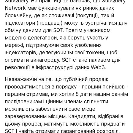
SubQuery. На практиці це означає, що SubQuery 
Network має функціонувати як ринок даних 
блокчейну, де як споживачі (покупці), так й 
індексатори (продавці) можуть зустрічатися для 
обміну даними для SQT. Третім учасником 
моделі є делегатори, які беруть участь у 
мережі, підтримуючи своїх улюблених 
індексаторів, делегуючи їм свої токени, щоб 
отримати винагороду. SQT стане паливом для 
революції в інфраструктурі даних Web3.
Незважаючи на те, що публічний продаж 
проводитиметься в порядку - перший прийшов - 
першим отримав, ми хотіли б дати нашим раннім 
послідовникам і цінним членам спільноти 
можливість забезпечити своє місце 
зарезервованим місцем. Кандидати, відібрані в 
цьому процесі, матимуть можливість придбати 
SQT і навіть отримати гарантований розподіл.