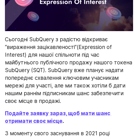
Сьогодні SubQuery з радістю відкриває 
“вираження зацікавленості”(Expression of 
Interest) для нашої спільноти під час 
майбутнього публічного продажу нашого токена 
SubQuery (SQT). SubQuery вже планує надати 
попереднє схвалення ключовим учасникам 
мережі для участі, але ми також хотіли б дати 
нашим раннім підписникам шанс забезпечити 
своє місце в продажі.
Подайте заявку зараз, щоб мати шанс 
отримати своє місце
.
З моменту свого заснування в 2021 році 