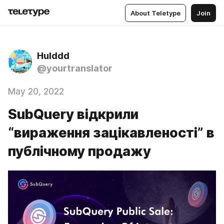
About Teletype
Join
Hulddd
@yourtranslator
May 20, 2022
SubQuery відкрили
“вираження зацікавленості” в
публічному продажу