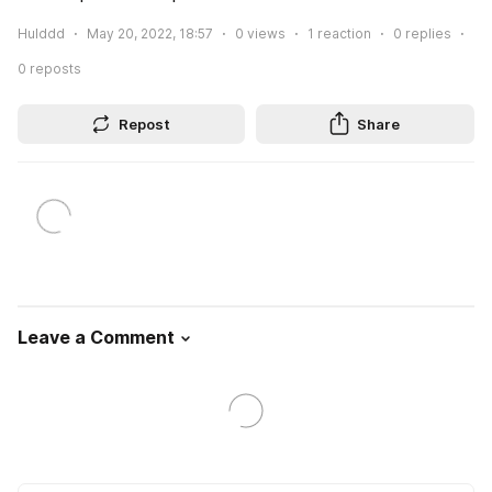
Hulddd
May 20, 2022, 18:57
0
views
1
reaction
0
replies
0
reposts
Repost
Share
Leave a Comment