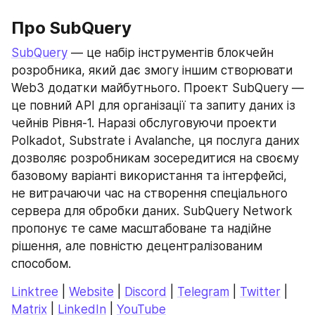
Про SubQuery
SubQuery
 — це набір інструментів блокчейн 
розробника, який дає змогу іншим створювати 
Web3 додатки майбутнього. Проект SubQuery — 
це повний API для організації та запиту даних із 
чейнів Рівня-1. Наразі обслуговуючи проекти 
Polkadot, Substrate і Avalanche, ця послуга даних 
дозволяє розробникам зосередитися на своєму 
базовому варіанті використання та інтерфейсі, 
не витрачаючи час на створення спеціального 
сервера для обробки даних. SubQuery Network 
пропонує те саме масштабоване та надійне 
рішення, але повністю децентралізованим 
способом.
Linktree
 | 
Website
 | 
Discord
 | 
Telegram
 | 
Twitter
 | 
Matrix
 | 
LinkedIn
 | 
YouTube