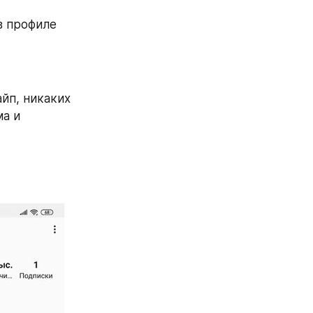
 профиле 
, никаких   
а и 