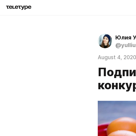
Юлия 
@yulliu
August 4, 202
Подпис
конку