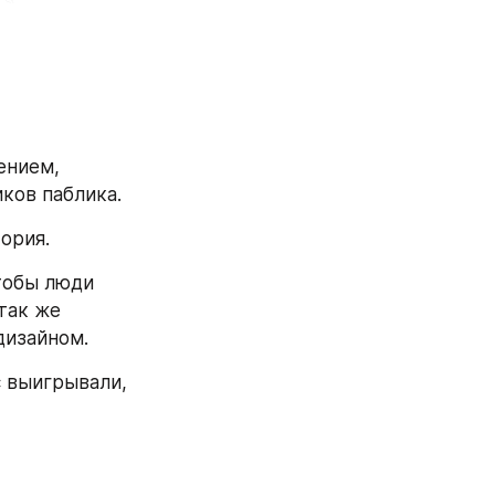
ением, 
ков паблика.
ория.
тобы люди 
так же 
дизайном.
 выигрывали, 