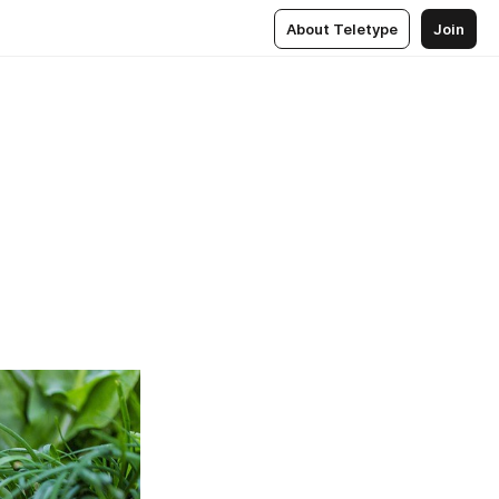
About Teletype
Join