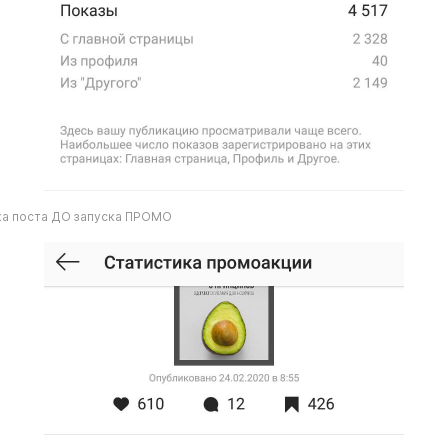
ика поста ДО запуска ПРОМО