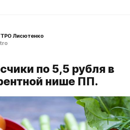
УТРО Лисютенко
tro
0
чики по 5,5 рубля в
рентной нише ПП.