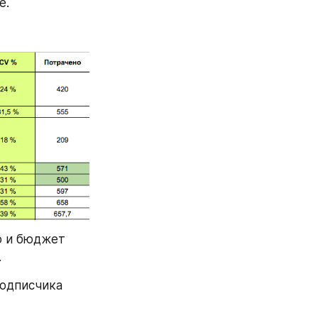
е.
 и бюджет 
 
одписчика 