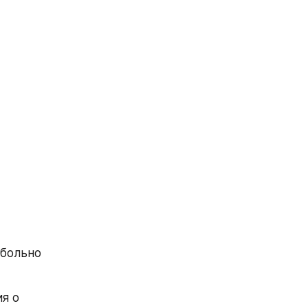
больно 
 о 