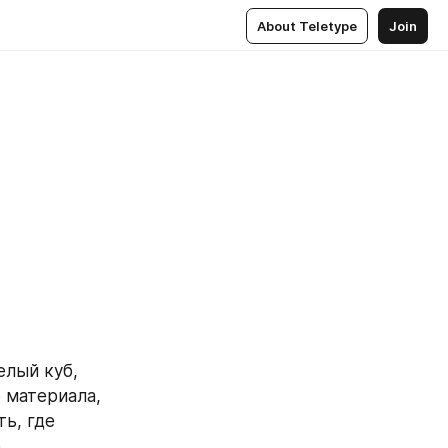
About Teletype
Join
лый куб, 
 материала, 
ь, где 
.