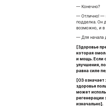
— Конечно?
— Отлично! — 
подделка. Он 
возможно, и в
— Для начала 
[Здоровье пр
которая омол
и мощь. Если 
улучшения, по
равна силе пе
[ОЗ означает
здоровья поль
может исполь
регенерации з
изначально].