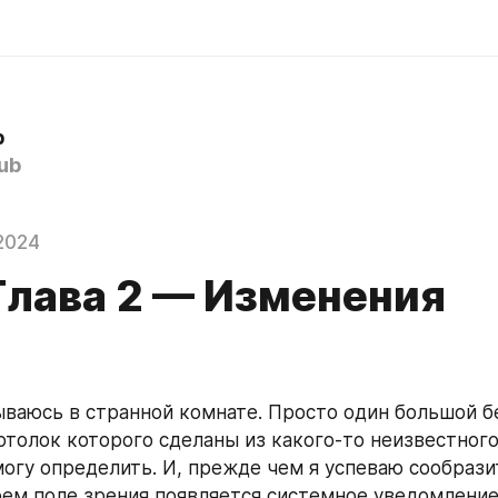
b
ub
2024
 Глава 2 — Изменения
ываюсь в странной комнате. Просто один большой бе
отолок которого сделаны из какого-то неизвестного
огу определить. И, прежде чем я успеваю сообразит
оем поле зрения появляется системное уведомление