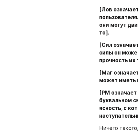
[Лов означает
пользователя.
они могут дви
то].
[Сил означает
силы он может
прочность их 
[Маг означает
может иметь п
[РМ означает 
буквальном см
ясность, с ко
наступательн
Ничего такого,