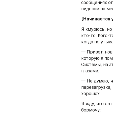
сообщениях от
видении на ме
[Начинается у
Я хмурюсь, но
кто-то. Кого-т
когда не утык
— Привет, нов
которую я пом
Системы, на эт
глазами.
— Не думаю, чт
перезагрузка, 
хорошо?
Я жду, что он 
бормочу: