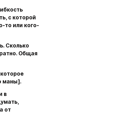
ибкость 
ь, с которой 
о-то или кого-
. Сколько 
ратно. Общая 
которое 
о маны].
 в 
умать, 
 от 