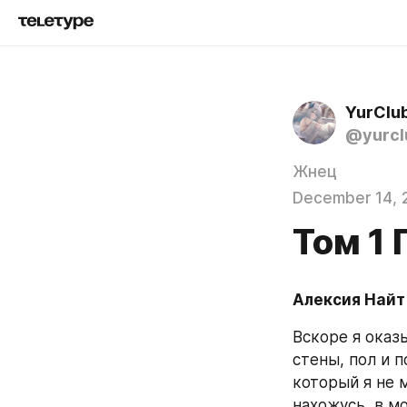
YurClu
@yurcl
Жнец
December 14, 
Том 1
Алексия Найт
Вскоре я оказ
стены, пол и п
который я не м
нахожусь, в м