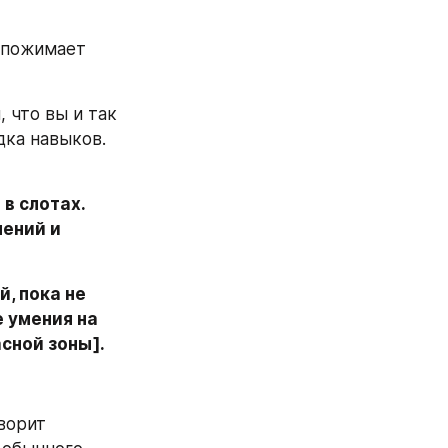
 пожимает 
 что вы и так 
дка навыков. 
 слотах. 
ений и 
 пока не 
 умения на 
сной зоны].
ворит 