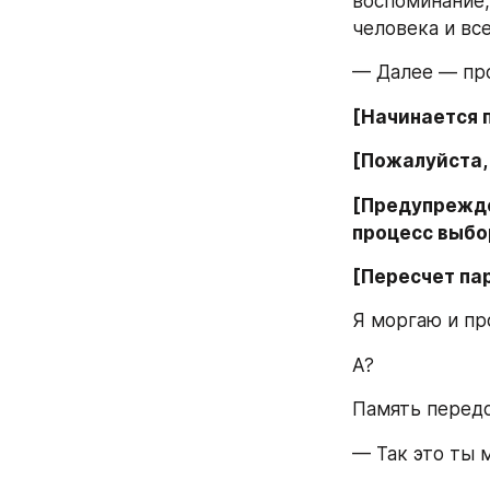
воспоминание,
человека и вс
— Далее — про
[Начинается п
[Пожалуйста,
[Предупрежде
процесс выбо
[Пересчет пар
Я моргаю и пр
А?
Память передо
— Так это ты 