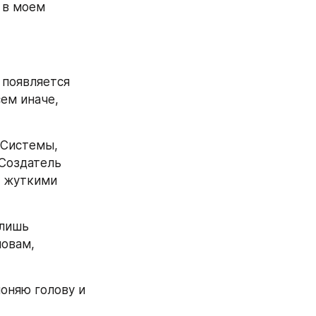
в моем 
появляется 
ем иначе, 
Системы, 
Создатель 
и жуткими 
лишь 
овам, 
оняю голову и 