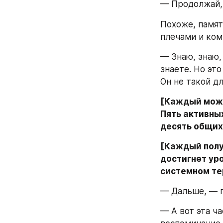
— Продолжай,
Похоже, память
плечами и ко
— Знаю, знаю, 
знаете. Но это
Он не такой дл
[Каждый може
Пять активных
десять общих
[Каждый полу
достигнет уро
системном те
— Дальше, — г
— А вот эта ча