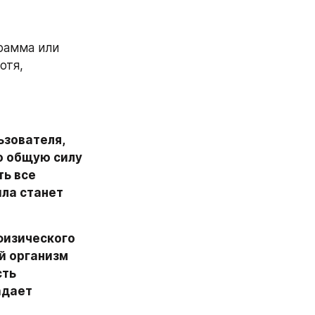
рамма или 
тя, 
зователя, 
о общую силу 
ь все 
ла станет 
изического 
й организм 
ть 
дает 