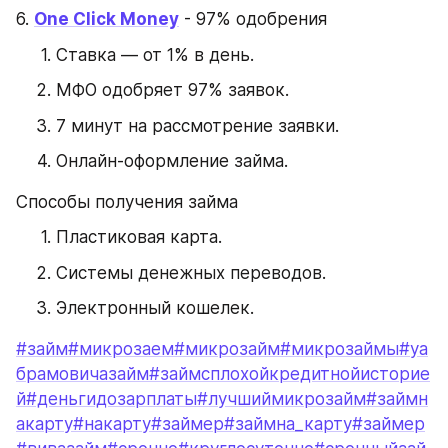
6. 
One Click Money
 - 97% одобрения
Ставка — от 1% в день.
МФО одобряет 97% заявок.
7 минут на рассмотрение заявки.
Онлайн-оформление займа.
Способы получения займа
Пластиковая карта.
Системы денежных переводов.
Электронный кошелек.
#займ
#микрозаем
#микрозайм
#микрозаймы
#уа
брамовичазайм
#займсплохойкредитнойисторие
й
#деньгидозарплаты
#лучшиймикрозайм
#займн
акарту
#накарту
#займер
#займна_карту
#займер