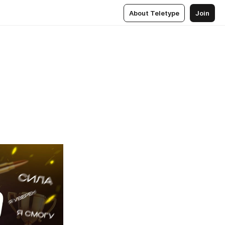
About Teletype
Join