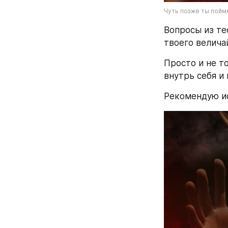
Чуть позже ты пойм
Вопросы из те
твоего велича
Просто и не т
внутрь себя и 
Рекомендую исп