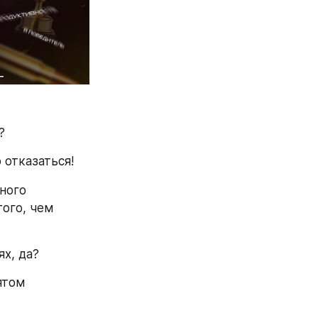
?
 отказаться!
ного 
ого, чем 
ях, да?
том 