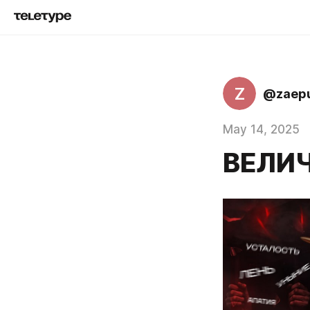
Z
@zaep
May 14, 2025
ВЕЛИ