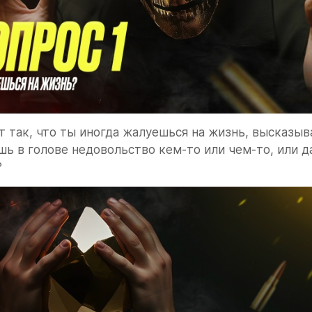
т так, что ты иногда жалуешься на жизнь, высказыв
ь в голове недовольство кем-то или чем-то, или д
?