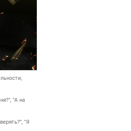
льности, 
?", "А на 
ерять?", "Я 