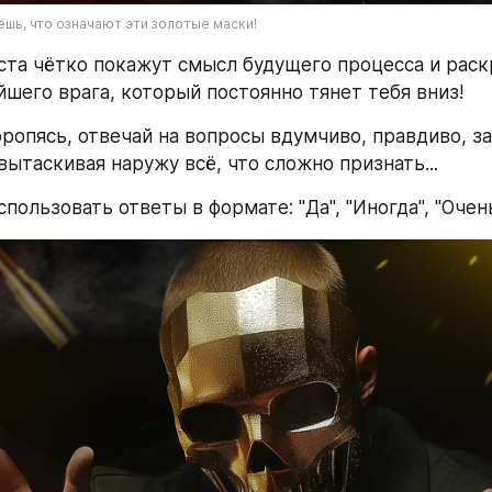
ёшь, что означают эти золотые маски!
ста чётко покажут смысл будущего процесса и раск
йшего врага, который постоянно тянет тебя вниз!
оропясь, отвечай на вопросы вдумчиво, правдиво, за
вытаскивая наружу всё, что сложно признать...
ользовать ответы в формате: "Да", "Иногда", "Очень