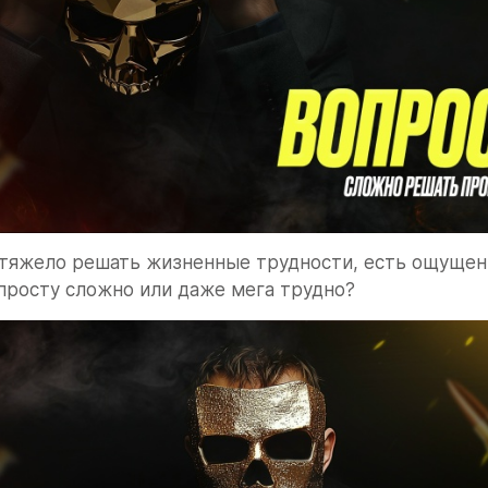
тяжело решать жизненные трудности, есть ощущение
просту сложно или даже мега трудно?