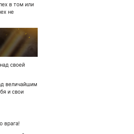
ех в том или 
х не 
над своей 
ад величайшим 
я и свои 
 врага!