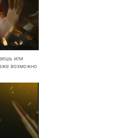
аешь или 
аже возможно 