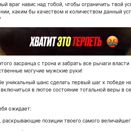
ый враг навис над тобой, чтобы ограничить твой усп
нии, каким бы качеством и количеством данный успе
?
того засранца с трона и забрать все рычаги власти 
ственные могучие мужские руки!
е уникальный шанс сделать первый шаг к победе н
 включиться в лютое состояние тотальной веры в себ
ебя ожидает:
, раскрывающие позиции твоего самого величайшего