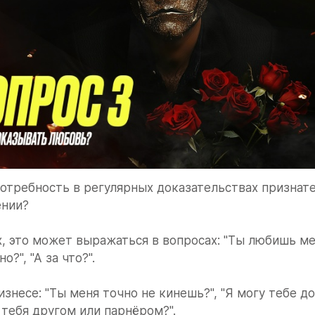
потребность в регулярных доказательствах признате
нии? 
, это может выражаться в вопросах: "Ты любишь меня
о?", "А за что?".
знесе: "Ты меня точно не кинешь?", "Я могу тебе дов
 тебя другом или парнёром?".