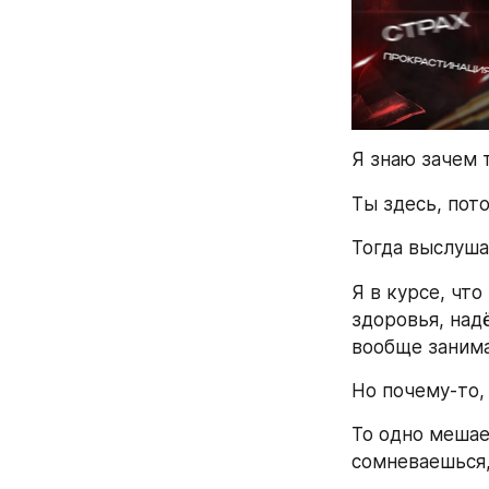
Я знаю зачем 
Ты здесь, пот
Тогда выслуша
Я в курсе, что
здоровья, над
вообще занима
Но почему-то, 
То одно мешает
сомневаешься, 