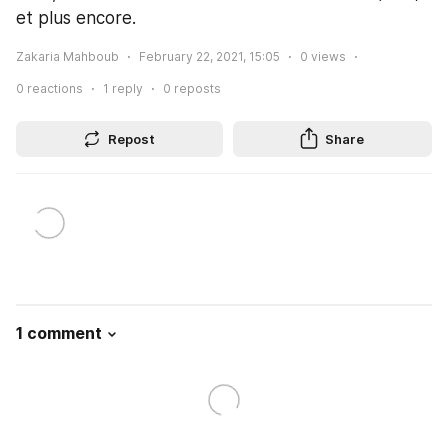
et plus encore.
Zakaria Mahboub
February 22, 2021, 15:05
0
views
0
reactions
1
reply
0
reposts
Repost
Share
1 comment