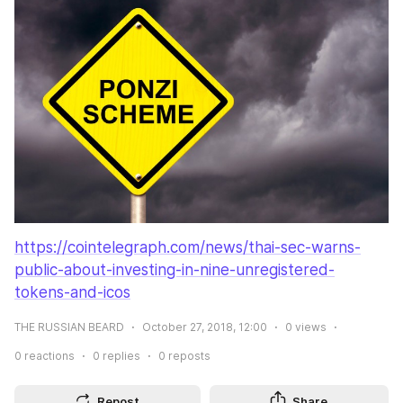
https://cointelegraph.com/news/thai-sec-warns-
public-about-investing-in-nine-unregistered-
tokens-and-icos
THE RUSSIAN BEARD
October 27, 2018, 12:00
0
views
0
reactions
0
replies
0
reposts
Repost
Share