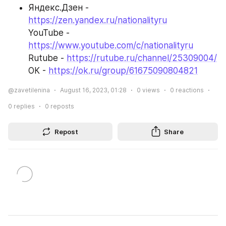
Яндекс.Дзен - 
https://zen.yandex.ru/nationalityru
YouTube - 
https://www.youtube.com/c/nationalityru
Rutube - 
https://rutube.ru/channel/25309004/
ОК - 
https://ok.ru/group/61675090804821
@zavetilenina
August 16, 2023, 01:28
0
views
0
reactions
0
replies
0
reposts
Repost
Share