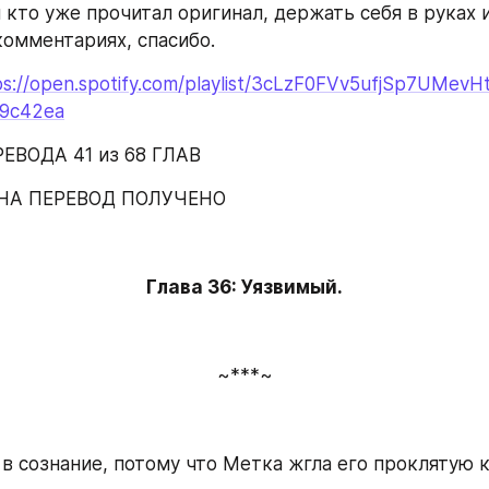
 кто уже прочитал оригинал, держать себя в руках и
комментариях, спасибо.
ps://open.spotify.com/playlist/3cLzF0FVv5ufjSp7UMevH
29c42ea
ЕВОДА 41 из 68 ГЛАВ
НА ПЕРЕВОД ПОЛУЧЕНО
Глава 36: Уязвимый.
~***~
в сознание, потому что Метка жгла его проклятую к