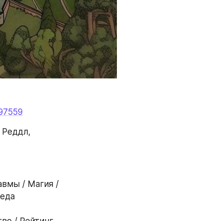
797559
Реддл, 
вмы / Магия / 
еда 
о / Рейтинг 