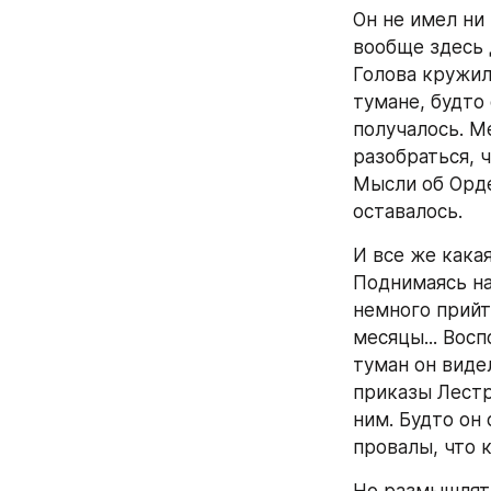
Он не имел ни 
вообще здесь 
Голова кружил
тумане, будто
получалось. М
разобраться, ч
Мысли об Орде
оставалось.
И все же какая
Поднимаясь на 
немного прийт
месяцы... Вос
туман он виде
приказы Лестре
ним. Будто он
провалы, что 
Но размышлять