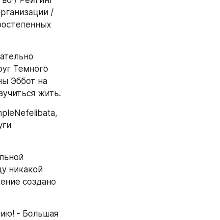
рганизации / 
ростепенных 
ательно 
уг Темного 
ы Эббот на 
аучиться жить.
leNefelibata, 
ги 
льной 
у никакой 
ение создано 
ию! - Большая 