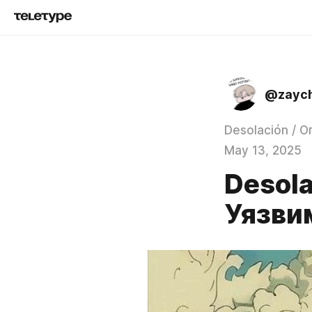
@zaych
Desolación / 
May 13, 2025
Desola
Уязви