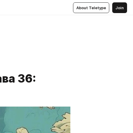
About Teletype
Join
ва 36: