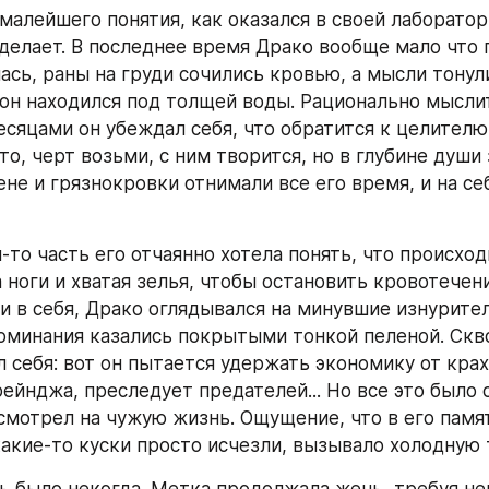
малейшего понятия, как оказался в своей лаборатори
делает. В последнее время Драко вообще мало что п
ась, раны на груди сочились кровью, а мысли тонули
 он находился под толщей воды. Рационально мыслит
есяцами он убеждал себя, что обратится к целителю,
то, черт возьми, с ним творится, но в глубине души з
не и грязнокровки отнимали все его время, и на себ
-то часть его отчаянно хотела понять, что происходи
ноги и хватая зелья, чтобы остановить кровотечени
и в себя, Драко оглядывался на минувшие изнурител
поминания казались покрытыми тонкой пеленой. Скво
л себя: вот он пытается удержать экономику от крах
йнджа, преследует предателей... Но все это было с
 смотрел на чужую жизнь. Ощущение, что в его памят
какие-то куски просто исчезли, вызывало холодную 
 было некогда. Метка продолжала жечь, требуя не