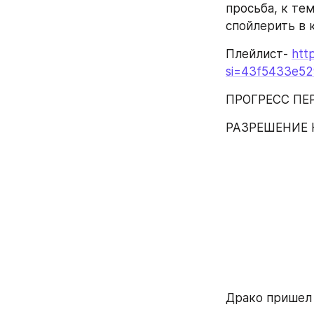
просьба, к тем
спойлерить в 
Плейлист- 
htt
si=43f5433e5
ПРОГРЕСС ПЕР
РАЗРЕШЕНИЕ 
Драко пришел 