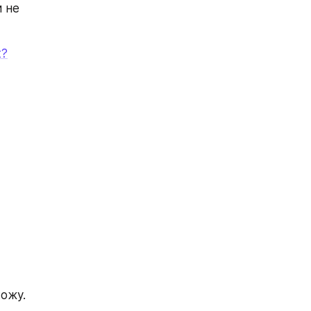
 не 
t?
ожу.