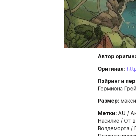
Автор оригина
Оригинал:
htt
Пэйринг и пер
Гермиона Грей
Размер: 
макси
Метки: 
AU / А
Насилие / От 
Волдеморта / 
Психологическ