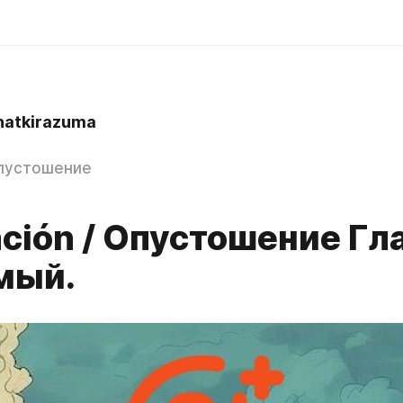
atkirazuma
Опустошение
ción / Опустошение Гла
мый.