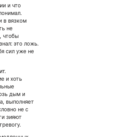
и и что 
онимал. 
 в вязком 
ь не 
 чтобы 
нал: это ложь. 
я сил уже не 
т. 
е и хоть 
ьные 
зь дым и 
а, выполняет 
ловно не с 
и зияют 
тревогу.
медленных 