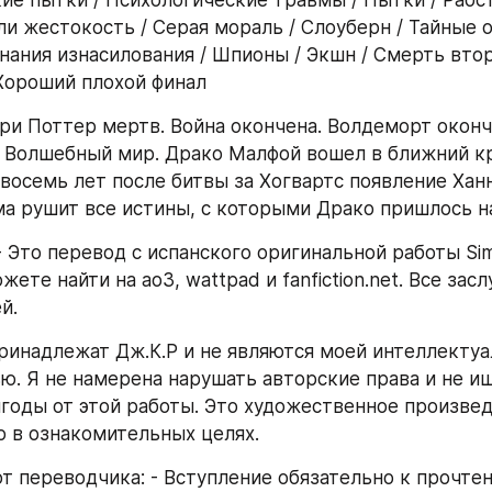
ли жестокость / Серая мораль / Слоуберн / Тайные о
нания изнасилования / Шпионы / Экшн / Смерть вто
Хороший плохой финал
ри Поттер мертв. Война окончена. Волдеморт оконч
 Волшебный мир. Драко Малфой вошел в ближний кр
 восемь лет после битвы за Хогвартс появление Ханн
ма рушит все истины, с которыми Драко пришлось н
- Это перевод с испанского оригинальной работы Simp
ете найти на ao3, wattpad и fanfiction.net. Все заслу
й.
ринадлежат Дж.К.Р и не являются моей интеллектуа
ю. Я не намерена нарушать авторские права и не ищ
годы от этой работы. Это художественное произвед
 в ознакомительных целях.
от переводчика: - Вступление обязательно к прочтен