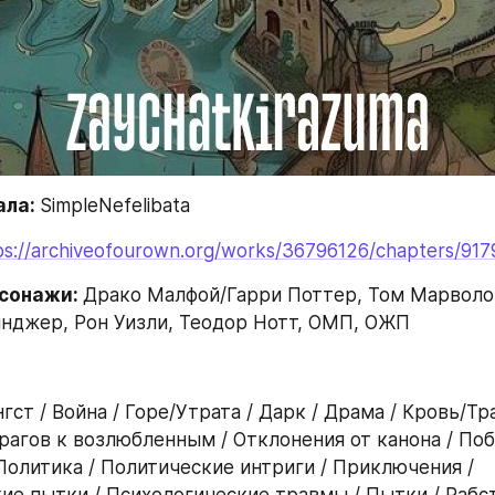
ла: 
SimpleNefelibata
ps://archiveofourown.org/works/36796126/chapters/91
сонажи: 
Драко Малфой/Гарри Поттер, Том Марволо 
нджер, Рон Уизли, Теодор Нотт, ОМП, ОЖП
нгст / Война / Горе/Утрата / Дарк / Драма / Кровь/Тра
врагов к возлюбленным / Отклонения от канона / Поб
Политика / Политические интриги / Приключения / 
ие пытки / Психологические травмы / Пытки / Рабств