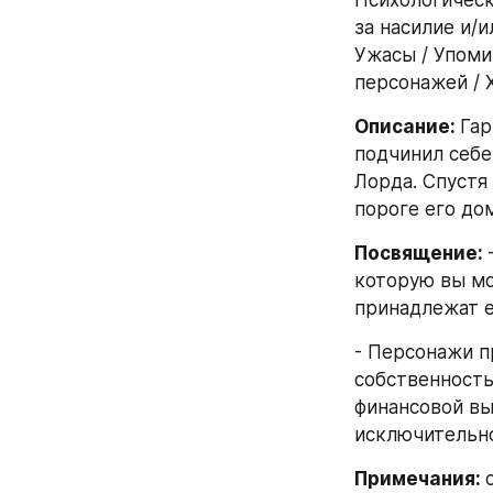
за насилие и/и
Ужасы / Упоми
персонажей / 
Описание: 
Гар
подчинил себе
Лорда. Спустя
пороге его до
Посвящение: 
которую вы мож
принадлежат е
- Персонажи п
собственность
финансовой вы
исключительно
Примечания: 