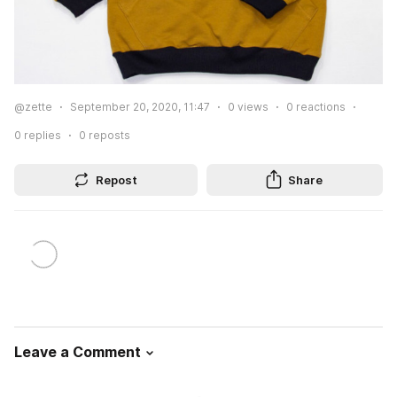
@zette
September 20, 2020, 11:47
0
views
0
reactions
0
replies
0
reposts
Repost
Share
Leave a Comment