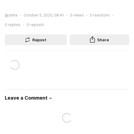
@zette
October 5, 2020, 08:41
0
views
0
reactions
0
replies
0
reposts
Repost
Share
Leave a Comment