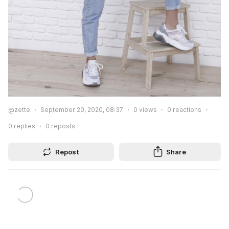
@zette
September 20, 2020, 08:37
0
views
0
reactions
0
replies
0
reposts
Repost
Share