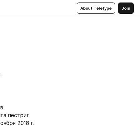
About Teletype
Join
-
. 
а пестрит 
оября 2018 г.