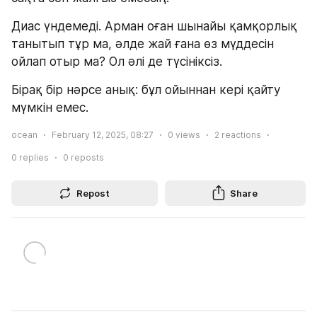
Диас үндемеді. Арман оған шынайы қамқорлық 
танытып тұр ма, әлде жай ғана өз мүддесін 
ойлап отыр ма? Ол әлі де түсініксіз.
Бірақ бір нәрсе анық: бұл ойыннан кері қайту 
мүмкін емес.
ocean
February 12, 2025, 08:27
0
views
2
reactions
0
replies
0
reposts
Repost
Share