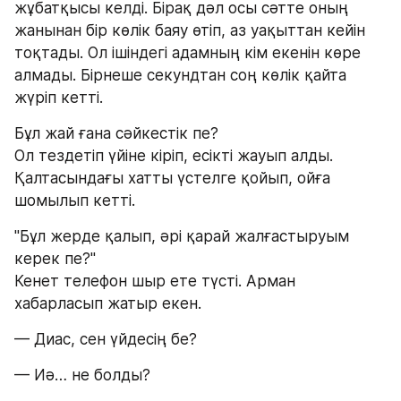
жұбатқысы келді. Бірақ дәл осы сәтте оның 
жанынан бір көлік баяу өтіп, аз уақыттан кейін 
тоқтады. Ол ішіндегі адамның кім екенін көре 
алмады. Бірнеше секундтан соң көлік қайта 
жүріп кетті.
Бұл жай ғана сәйкестік пе?
Ол тездетіп үйіне кіріп, есікті жауып алды. 
Қалтасындағы хатты үстелге қойып, ойға 
шомылып кетті.
"Бұл жерде қалып, әрі қарай жалғастыруым 
керек пе?"
Кенет телефон шыр ете түсті. Арман 
хабарласып жатыр екен.
— Диас, сен үйдесің бе?
— Иә… не болды?