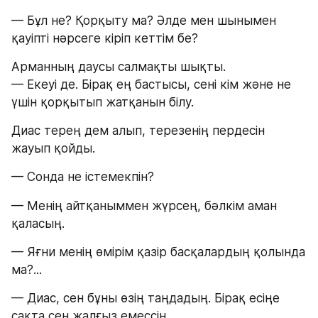
— Бұл не? Қорқыту ма? Әлде мен шынымен
қауіпті нәрсеге кіріп кеттім бе?
Арманның даусы салмақты шықты.
— Екеуі де. Бірақ ең бастысы, сені кім және не 
үшін қорқытып жатқанын білу.
Диас терең дем алып, терезенің пердесін 
жауып қойды.
— Сонда не істемекпін?
— Менің айтқаныммен жүрсең, бәлкім аман 
қаласың.
— Яғни менің өмірім қазір басқалардың қолында 
ма?...
— Диас, сен бұны өзің таңдадың. Бірақ есіңе 
сақта сен жалғыз емессің.