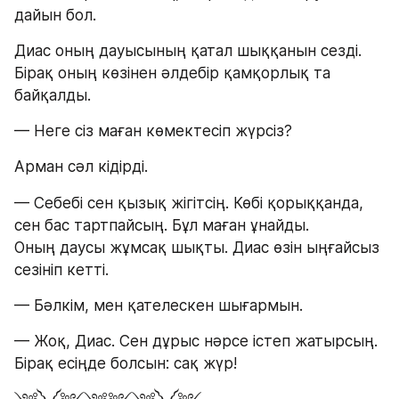
дайын бол.
Диас оның дауысының қатал шыққанын сезді. 
Бірақ оның көзінен әлдебір қамқорлық та 
байқалды.
— Неге сіз маған көмектесіп жүрсіз?
Арман сәл кідірді.
— Себебі сен қызық жігітсің. Көбі қорыққанда, 
сен бас тартпайсың. Бұл маған ұнайды.
Оның даусы жұмсақ шықты. Диас өзін ыңғайсыз 
сезініп кетті.
— Бәлкім, мен қателескен шығармын.
— Жоқ, Диас. Сен дұрыс нәрсе істеп жатырсың. 
Бірақ есіңде болсын: сақ жүр!