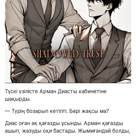
Түскі үзілісте Арман Диасты кабинетіне 
шақырды.
— Түрің бозарып кетіпті. Бәрі жақсы ма?
Диас оған ақ қағазды ұсынды. Арман қағазды 
ашып, жазуды оқи бастады. Жымиғандай болды, 