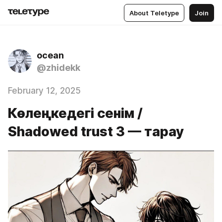
About Teletype
Join
ocean
@zhidekk
February 12, 2025
Көлеңкедегі сенім /
Shadowed trust 3 — тарау