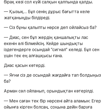
бірақ көзі сол күйі салқын қалпында қалды.
— Қызық… Бұл сенің дұрыс бағытта келе 
жатқаныңды білдіреді.
— Сіз бұны қалыпты нәрсе деп ойлайсыз ба?
— Диас, сен бұл жердің қаншалықты лас
екенін әлі білмейсің. Кейде шындықты 
іздегендерге осындай “сигнал” келеді. Бұл сен 
үшін тек ең алғашқысы ғана.
Диас қасын көтерді.
— Яғни сіз де осындай жағдайға тап болдыңыз 
ба?
Арман сәл ойланып, орындықтан көтерілді.
— Мен саған тек бір нәрсені айта аламын: Егер 
ойынға кірген болсаң, соңына дейін баруға 