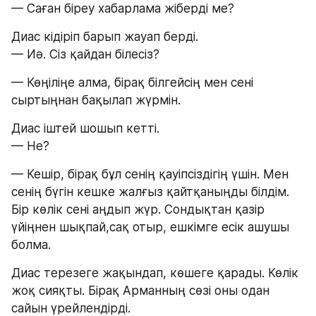
— Саған біреу хабарлама жіберді ме?
Диас кідіріп барып жауап берді.
— Иә. Сіз қайдан білесіз?
— Көңіліңе алма, бірақ білгейсің мен сені 
сыртыңнан бақылап жүрмін.
Диас іштей шошып кетті.
— Не?
— Кешір, бірақ бұл сенің қауіпсіздігің үшін. Мен 
сенің бүгін кешке жалғыз қайтқаныңды білдім. 
Бір көлік сені аңдып жүр. Сондықтан қазір 
үйіңнен шықпай,сақ отыр, ешкімге есік ашушы 
болма.
Диас терезеге жақындап, көшеге қарады. Көлік 
жоқ сияқты. Бірақ Арманның сөзі оны одан 
сайын үрейлендірді.