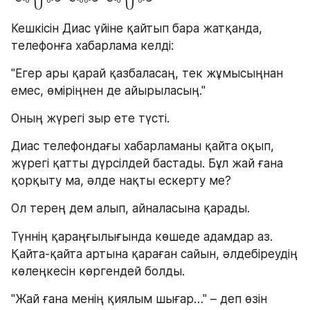
༺༽༼༻༺༻༺༽༼༻
Кешкісін Диас үйіне қайтып бара жатқанда, 
телефонға хабарлама келді:
"Егер ары қарай қазбаласаң, тек жұмысыңнан 
емес, өміріңнен де айырыласың."
Оның жүрегі зыр ете түсті.
Диас телефондағы хабарламаны қайта оқып, 
жүрегі қатты дүрсілдей бастады. Бұл жай ғана 
қорқыту ма, әлде нақты ескерту ме?
Ол терең дем алып, айналасына қарады.
Түннің қараңғылығында көшеде адамдар аз. 
Қайта-қайта артына қараған сайын, әлдебіреудің 
көлеңкесін көргендей болды.
"Жай ғана менің қиялым шығар…" – деп өзін 