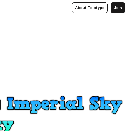
About Teletype
Join