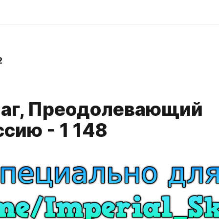
2
аг, Преодолевающий
сию - 1 148