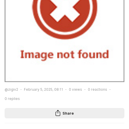
@zigiv2
February 5, 2025, 08:11
0
views
0
reactions
0
replies
Share