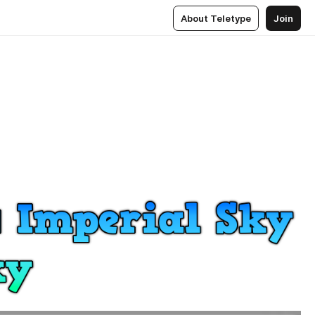
About Teletype
Join