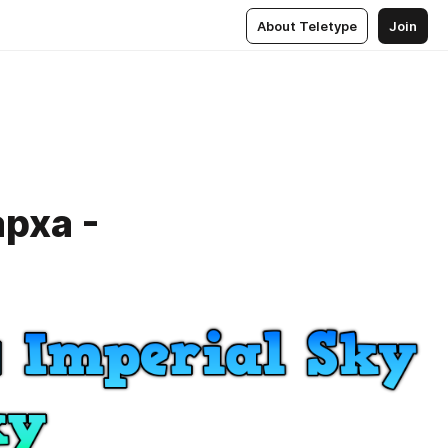
About Teletype
Join
рха -