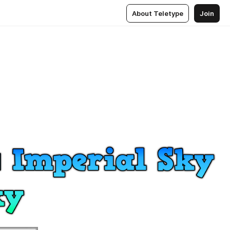
About Teletype
Join