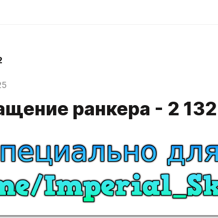
2
25
ащение ранкера - 2 132