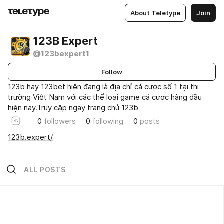
About Teletype
Join
123B Expert
@123bexpert1
Follow
123b hay 123bet hiện đang là địa chỉ cá cược số 1 tại thị
trường Việt Nam với các thể loại game cá cược hàng đầu
hiện nay.Truy cập ngay trang chủ 123b
0
followers
0
following
0
posts
123b.expert/
ALL POSTS