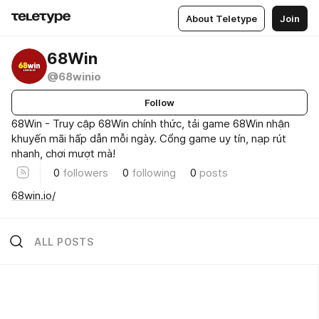
About Teletype
Join
68Win
@68winio
Follow
68Win - Truy cập 68Win chính thức, tải game 68Win nhận
khuyến mãi hấp dẫn mỗi ngày. Cổng game uy tín, nạp rút
nhanh, chơi mượt mà!
0
followers
0
following
0
posts
68win.io/
ALL POSTS