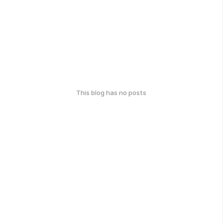
This blog has no posts