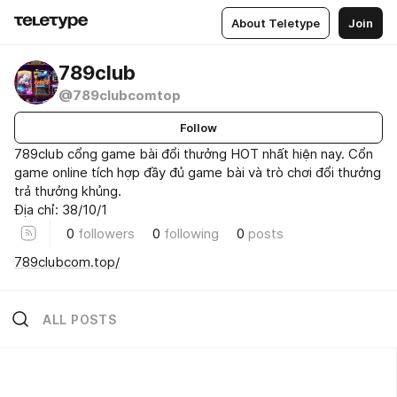
About Teletype
Join
789club
@789clubcomtop
Follow
789club cổng game bài đổi thưởng HOT nhất hiện nay. Cổn
game online tích hợp đầy đủ game bài và trò chơi đổi thưởng
trả thưởng khủng.
Địa chỉ: 38/10/1
0
followers
0
following
0
posts
789clubcom.top/
ALL POSTS