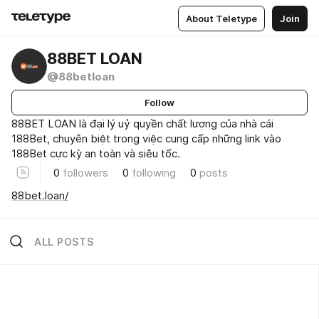
About Teletype
Join
88BET LOAN
@88betloan
Follow
88BET LOAN là đại lý uỷ quyền chất lượng của nhà cái
188Bet, chuyên biệt trong việc cung cấp những link vào
188Bet cực kỳ an toàn và siêu tốc.
0
followers
0
following
0
posts
88bet.loan/
ALL POSTS