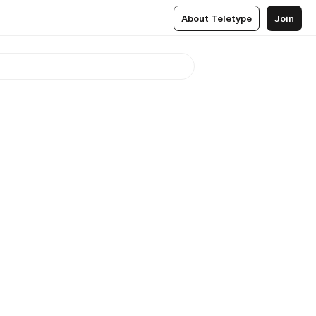
About Teletype
Join