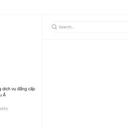
g dich vụ đẳng cấp
u Á
osts