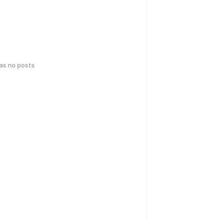
has no posts