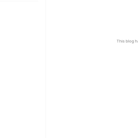
This blog 