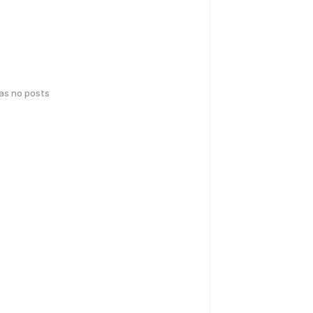
has no posts