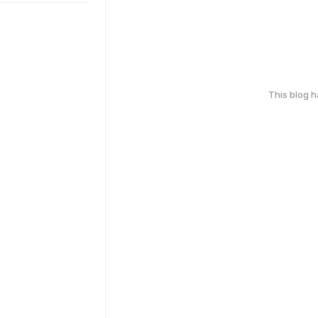
This blog 