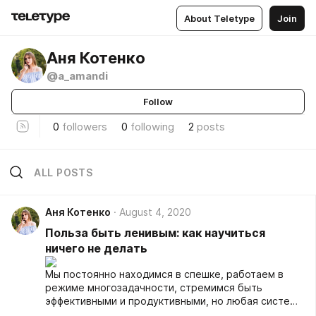
About Teletype
Join
Аня Котенко
@a_amandi
Follow
0
followers
0
following
2
posts
ALL POSTS
Аня Котенко
August 4, 2020
Польза быть ленивым: как научиться
ничего не делать
Мы постоянно находимся в спешке, работаем в
режиме многозадачности, стремимся быть
эффективными и продуктивными, но любая система
может дать сбой. Переутомление приведет к