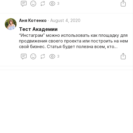
3
эмоциональному выгоранию, потере
концентрации. Избежать этого поможет лень,
только ею тоже нужно управлять. Т&Р
Аня Котенко
August 4, 2020
разобрались, как научиться ничего не делать во
благо себе.
Тест Академии
“Инстаграм” можно использовать как площадку для
продвижения своего проекта или построить на нем
свой бизнес. Статья будет полезна всем, кто
планирует открыть коммерческий аккаунт в
3
“Инстаграме”.