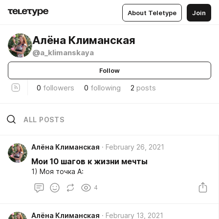
About Teletype
Join
Алёна Климанская
@a_klimanskaya
Follow
0
followers
0
following
2
posts
ALL POSTS
Алёна Климанская
February 26, 2021
Мои 10 шагов к жизни мечты
1) Моя точка А:
4
Алёна Климанская
February 13, 2021