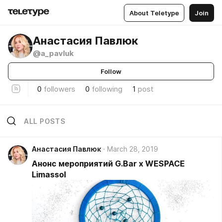
About Teletype
Join
Анастасия Павлюк
@a_pavluk
Follow
0
followers
0
following
1
post
ALL POSTS
Анастасия Павлюк
March 28, 2019
Анонс мероприятий G.Bar x WESPACE
Limassol