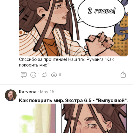
Спссибо за прочтение! Наш тгк: Руманга "Как
покорить мир"
1
61
Rarvena
May 15
Как покорить мир. Экстра 6.5 - "Выпускной".