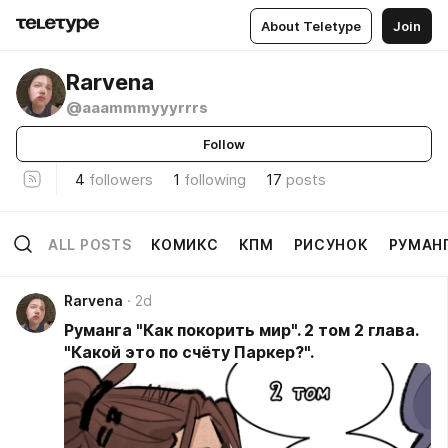
About Teletype
Join
Rarvena
@aaammmyyyrrrs
Follow
4
followers
1
following
17
posts
ALL POSTS
КОМИКС
КПМ
РИСУНОК
РУМАН
Rarvena
2d
Руманга "Как покорить мир". 2 том 2 глава.
"Какой это по счёту Паркер?".