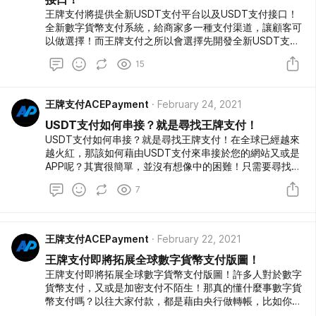
王牌支付將提供全新USDT支付平台以及USDT支付接口！
全新數字貨幣支付系統，給商家多一種支付渠道，讓顧客可
以做選擇！而王牌支付之所以會選擇先開發全新USDT支付
平台接口服務，是因為USDT穩定幣在為來會有無線應用空
15
間！那為什麼會這樣說將來應用會非常廣？首先，USDT在
虛擬貨幣裡，被稱為穩定幣。他並不像是比特幣又或是以太
幣，會因為買賣而有所謂的起伏。USDT價格非常穩定，並
王牌支付ACEPayment
February 24, 2021
不會上上下下。這是其中一個很重要的原因，為什麼可以被
廣泛應用。至今，已經有許多商業模式，已經串接USDT支
USDT支付如何串接？就是尋找王牌支付！
付接口，就由USDT支付平台，來接收虛擬貨幣。像是國際
USDT支付如何串接？就是尋找王牌支付！在全球已經越來
購物網站，又或是直播網站，甚至是國際旅遊網站。避免掉
越火紅，那該如何藉由USDT支付來串接於您的網站又或是
了跨國購買的手續費用，而且虛擬貨幣交易速度非常快速，
APP呢？其實很簡單，並沒有想像中的困難！只需要尋找有
成本非常低，讓虛擬貨幣交易可以應用在網站，又或是APP
提供數字貨幣支付的開發公司，他們都能協助您串接！加密
購物上。甚至還有線上遊戲，許多遊戲設計會朝著可以藉由
7
貨幣已經在全球越來越火紅，然而USDT也被廣泛地接受！
USDT來購買裝備，甚至是將裝備買賣給其他玩家，來獲得
該如串接USDT支付，以及你已經該搭上虛擬貨幣熱潮！絕
USDT。這也是讓許多玩家紛紛更投入到遊戲世界裡，因為
對不要讓自己錯過，這成長的高速列車！串接加密支付，絕
在未來，玩遊戲的確可以賺錢。此外，大家都熟悉比特幣，
對會讓您的現有業務，持續拓展！甚至是拓展全球！數字貨
王牌支付ACEPayment
February 22, 2021
以太幣等知名的加密貨幣。的確受到大家的廣泛接受。然
幣支付，絕對是讓您成長方式！趕緊聯繫！
侯，USDT也是受到大家的接受。這是其中一個重點之所以
王牌支付即將拓展全球數字貨幣支付版圖！
USDT可以被廣泛應用。如果一個加密貨幣都沒有人想擁
王牌支付即將拓展全球數字貨幣支付版圖！許多人對於數字
有，那麽你該怎麼做交易讓大家去接收呢？不論你是在幣安
貨幣支付，又或是加密支付不陌生！那真的懂什麼事數字貨
交易所，甚至是火幣交易所，通通可以兌換到USDT。此
幣支付嗎？以往大家付款，都是藉由央行做轉帳，比如你要
外，在每一個國家的數字貨幣交易所，您也可以教USDT兌
匯款給你的朋友，就會透過銀行作為仲介。雖然會被抽取一