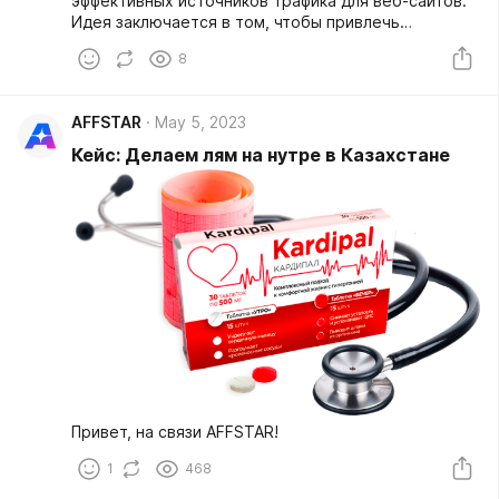
эффективных источников трафика для веб-сайтов.
Идея заключается в том, чтобы привлечь
пользователей, отправляя им "push-уведомления"
8
в браузере или на мобильном устройстве.
AFFSTAR
May 5, 2023
Кейс: Делаем лям на нутре в Казахстане
Привет, на связи AFFSTAR!
1
468