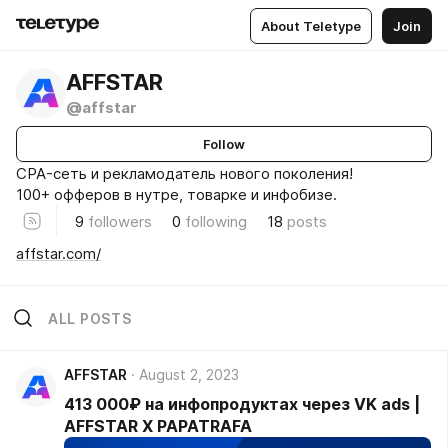
About Teletype
Join
AFFSTAR
@affstar
Follow
CPA-сеть и рекламодатель нового поколения!
100+ офферов в нутре, товарке и инфобизе.
9
followers
0
following
18
posts
affstar.com/
ALL POSTS
AFFSTAR
August 2, 2023
413 000₽ на инфопродуктах через VK ads |
AFFSTAR X PAPATRAFA