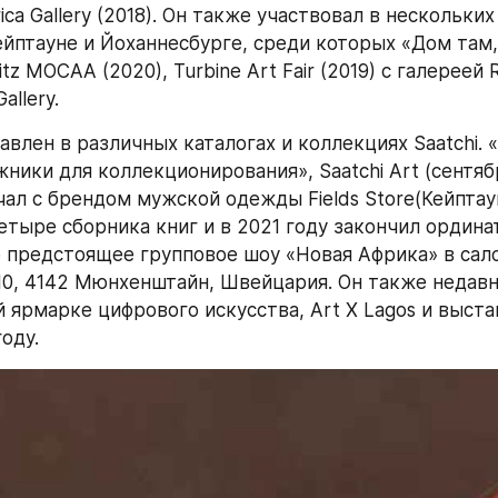
ica Gallery (2018). Он также участвовал в нескольких
ейптауне и Йоханнесбурге, среди которых «Дом там, 
itz MOCAA (2020), Turbine Art Fair (2019) с галереей
allery.
авлен в различных каталогах и коллекциях Saatchi. 
ики для коллекционирования», Saatchi Art (сентябрь
чал с брендом мужской одежды Fields Store(Кейптаун
етыре сборника книг и в 2021 году закончил ординат
о предстоящее групповое шоу «Новая Африка» в сало
z 10, 4142 Мюнхенштайн, Швейцария. Он также недавн
 ярмарке цифрового искусства, Art X Lagos и выстав
году.