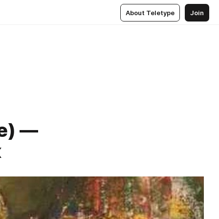
About Teletype
Join
e) —
к