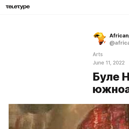
Africa
@afric
Arts
June 11, 2022
Буле 
южноа