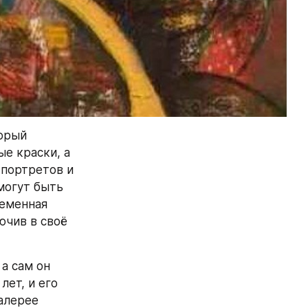
орый 
е краски, а 
портретов и 
могут быть 
еменная 
чив в своё 
 сам он 
ет, и его 
алерее 