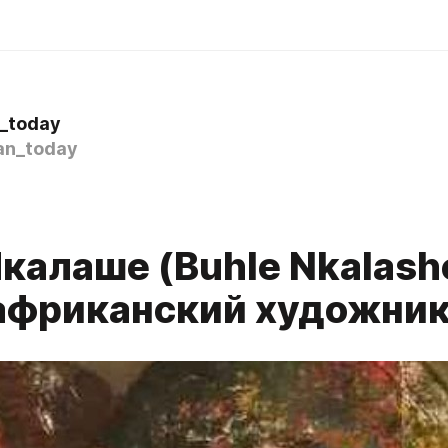
n_today
an_today
Нкалаше (Buhle Nkalash
фриканский художни