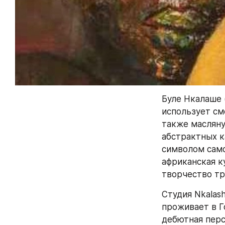
Буле Нкалаше 
использует см
также масляну
абстрактных к
символом само
африканская к
творчество тр
Студия Nkalas
проживает в Г
дебютная перс