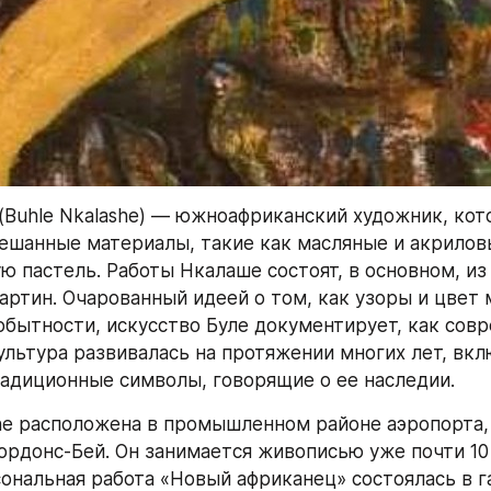
(Buhle Nkalashe) — южноафриканский художник, кот
ешанные материалы, такие как масляные и акриловы
ю пастель. Работы Нкалаше состоят, в основном, из 
артин. Очарованный идеей о том, как узоры и цвет 
бытности, искусство Буле документирует, как совр
ультура развивалась на протяжении многих лет, вклю
адиционные символы, говорящие о ее наследии.
he расположена в промышленном районе аэропорта, а
ордонс-Бей. Он занимается живописью уже почти 10 л
ональная работа «Новый африканец» состоялась в г