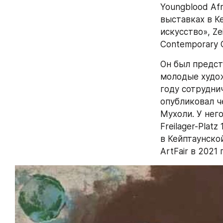
Youngblood Afr
выставках в К
искусство», Ze
Contemporary G
Он был предст
молодые художн
году сотрудни
опубликовал ч
Мухоли. У нег
Freilager-Plat
в Кейптаунской
ArtFair в 2021 