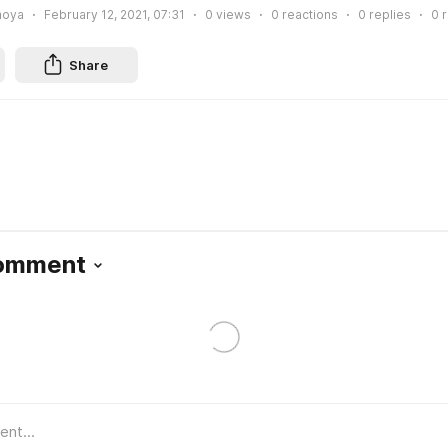
moya
February 12, 2021, 07:31
0
views
0
reactions
0
replies
0
r
Share
Comment