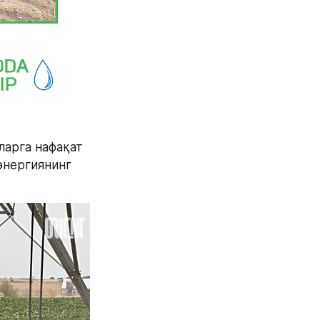
арга нафақат 
нергиянинг 