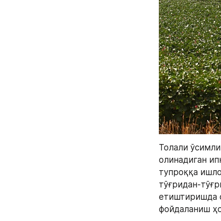
Толали ўсимли
олинадиган ипн
тупроққа ишлов
тўғридан-тўғр
етиштиришда о
фойдаланиш ҳо