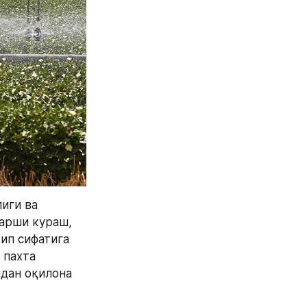
иги ва 
арши кураш, 
ип сифатига 
пахта 
дан оқилона 