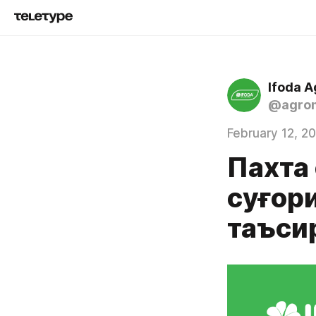
Ifoda 
@agrom
February 12, 2
Пахта
суғор
таъси