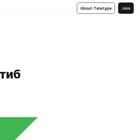
About Teletype
Join
тиб