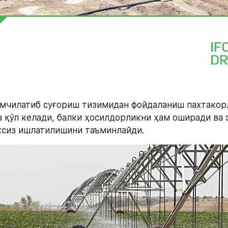
мчилатиб суғориш тизимидан фойдаланиш пахтакорл
 қўл келади, балки ҳосилдорликни ҳам оширади ва э
ксиз ишлатилишини таъминлайди.