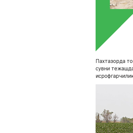
Пахтазорда то
сувни тежашда
исрофгарчили