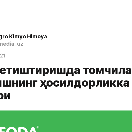
Agro Kimyo Himoya
edia_uz
021
 етиштиришда томчила
ишнинг ҳосилдорликка
ри