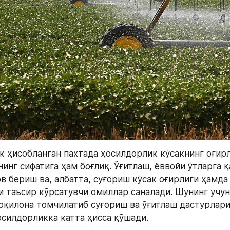
к ҳисобланган пахтада ҳосилдорлик кўсакнинг оғирл
инг сифатига ҳам боғлиқ. Ўғитлаш, ёввойи ўтларга қ
 бериш ва, албатта, суғориш кўсак оғирлиги ҳамда 
и таъсир кўрсатувчи омиллар саналади. Шунинг учун 
қилона томчилатиб суғориш ва ўғитлаш дастурлари
силдорликка катта ҳисса қўшади.