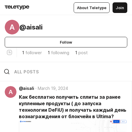
About Teletype
Join
A
@aisali
Follow
1
follower
1
following
1
post
ALL POSTS
@aisali
March 19, 2024
A
Как бесплатно получить сплиты за ранее
купленные продукты ( до запуска
технологии DeFiU) и получать каждый день
вознаграждения от блокчейн в Ultima?