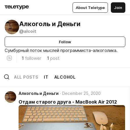
About Teletype
Join
Алкоголь и Деньги
@alcoit
Follow
Сумбурный поток мыслей программиста-алкоголика.
1
follower
1
post
ALL POSTS
IT
ALCOHOL
Алкоголь и Деньги
December 25, 2020
Отдам старого друга - MacBook Air 2012