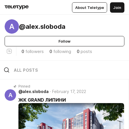
About Teletype
Join
A
@alex.sloboda
Follow
0
followers
0
following
0
posts
ALL POSTS
Pinned
@alex.sloboda
February 17, 2022
A
ЖК GRAND ЛИПИНИ