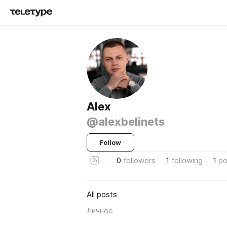
Alex
@alexbelinets
Follow
0
followers
1
following
1
po
All posts
Личное