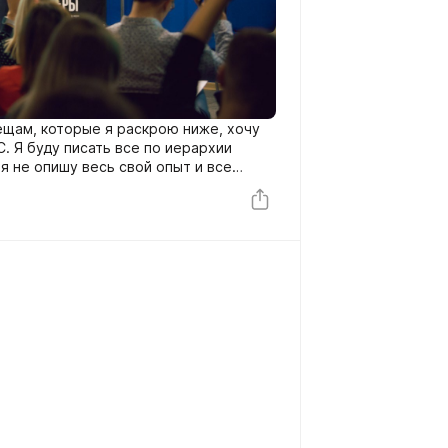
ещам, которые я раскрою ниже, хочу
C. Я буду писать все по иерархии
я не опишу весь свой опыт и все
еально было ооочень много. Просто
риод взросления и СВОЙ СТАРТ
подкрепил некоторые периоды жизни
очитаешь мою историю до конца и
внедрению в твою жизнь, которые я