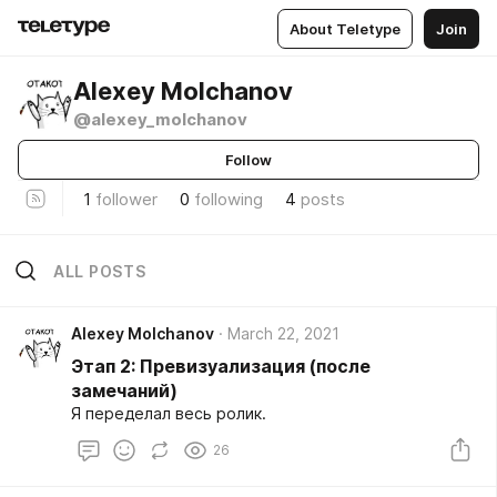
About Teletype
Join
Alexey Molchanov
@alexey_molchanov
Follow
1
follower
0
following
4
posts
ALL POSTS
Alexey Molchanov
March 22, 2021
Этап 2: Превизуализация (после
замечаний)
Я переделал весь ролик.
26