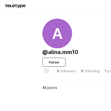
A
@alina.mm10
Follow
0
followers
0
following
1
p
All posts