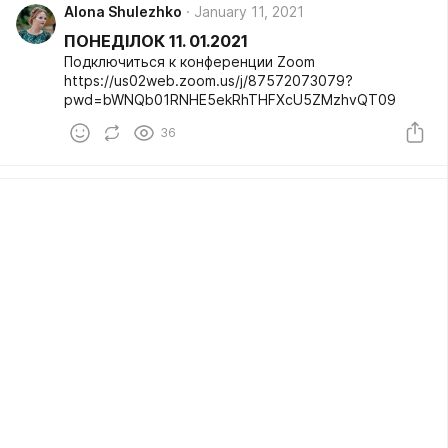
Alona Shulezhko
January 11, 2021
ПОНЕДIЛОК 11. 01.2021
Подключиться к конференции Zoom
https://us02web.zoom.us/j/87572073079?
pwd=bWNQb01RNHE5ekRhTHFXcU5ZMzhvQT09
36