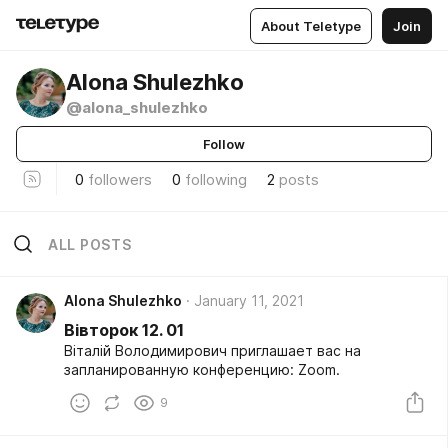
About Teletype
Join
Alona Shulezhko
@alona_shulezhko
Follow
0
followers
0
following
2
posts
ALL POSTS
Alona Shulezhko
January 11, 2021
Вівторок 12. 01
Віталій Володимирович приглашает вас на
запланированную конференцию: Zoom.
9