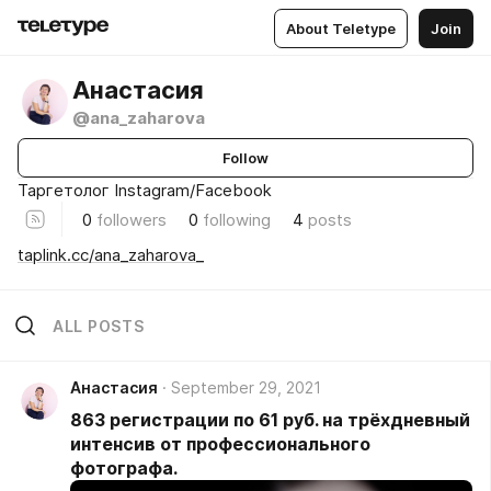
About Teletype
Join
Анастасия
@ana_zaharova
Follow
Таргетолог Instagram/Facebook
0
followers
0
following
4
posts
taplink.cc/ana_zaharova_
ALL POSTS
Анастасия
September 29, 2021
863 регистрации по 61 руб. на трёхдневный
интенсив от профессионального
фотографа.