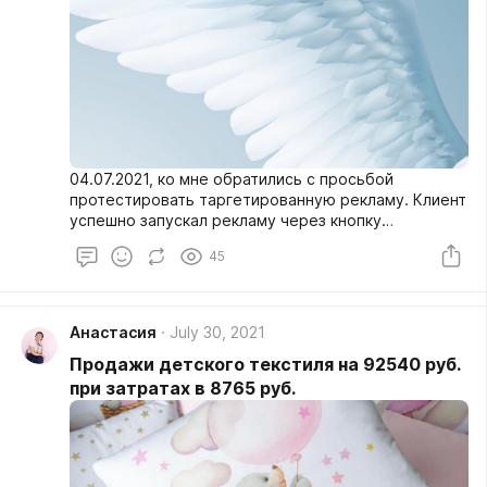
04.07.2021, ко мне обратились с просьбой
протестировать таргетированную рекламу. Клиент
успешно запускал рекламу через кнопку
"продвигать" и хотел попробовать настройку
45
рекламы через рекламный кабинет, чтобы сравнить
эти 2 способа.
Анастасия
July 30, 2021
Продажи детского текстиля на 92540 руб.
при затратах в 8765 руб.