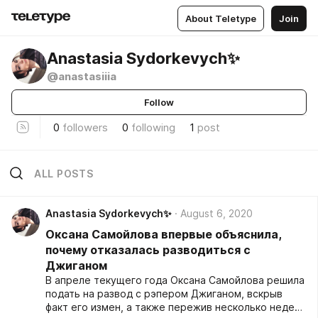
About Teletype
Join
Anastasia Sydorkevych✨
@anastasiiia
Follow
0
followers
0
following
1
post
ALL POSTS
Anastasia Sydorkevych✨
August 6, 2020
Оксана Самойлова впервые объяснила,
почему отказалась разводиться с
Джиганом
В апреле текущего года Оксана Самойлова решила
подать на развод с рэпером Джиганом, вскрыв
факт его измен, а также пережив несколько недель